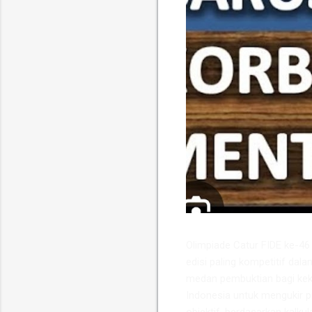
​Olimpiade Catur FIDE ke-4
edisi paling kompetitif dala
medan pembuktian bagi keku
Indonesia untuk mengukir p