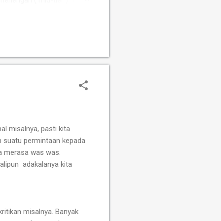
 menengah ( mid-tier ). Tim
Susanto Megaranto dengan
Sementara itu, Tim Putri
fah, Ummi Fisabilillah, dan
l misalnya, pasti kita
an suatu permintaan kepada
kita merasa was was.
alipun adakalanya kita
ritikan misalnya.
Banyak