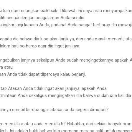
irkan dan renungkan baik baik.
Dibawah ini saya mau menyampaikan
pilih sesuai dengan pengalaman Anda sendiri.
a ingkar janji kepada Anda, padahal Anda sangat berharap dia mewuju
pada dia bahwa dia lupa akan janjinya, dan anda masih menanti, at
lam hati berharap agar dia ingat janjinya.
mengabulkan janjinya sekalipun Anda sudah mengingatkannya apakah
ya atau
san Anda tidak dapat dipercaya kalau berjanji.
etap Atasan Anda tidak ingat akan janjinya, apakah Anda
rmintaan Anda sekaligus mengingatkan dia
bahwa sudah dua kali dia
kannya sambil berdoa agar atasan anda segera dimutasi?
en memilih a atau anda memilih b?
Hahahha, dari sekian banyak oran
ih b.
Ini adalah bukti bahwa kita memang merasa sulit untuk menya