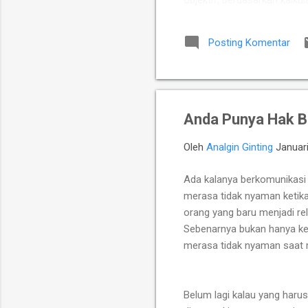
objektif, berdasarkan kalkul
Putra Indonesia memuncul
para talenta muda berpoten
Posting Komentar
yang diperkuat jajaran Mast
Chelsea Monica Ignesias Sih
Anda Punya Hak B
Oleh
Analgin Ginting
Januari
Ada kalanya berkomunikasi 
merasa tidak nyaman ketik
orang yang baru menjadi rela
Sebenarnya bukan hanya kep
merasa tidak nyaman saat
Belum lagi kalau yang harus