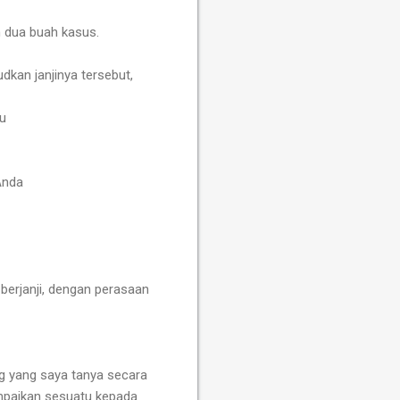
 dua buah kasus.
dkan janjinya tersebut
,
au
 Anda
 berjanji, dengan perasaan
g yang saya tanya secara
mpaikan sesuatu kepada