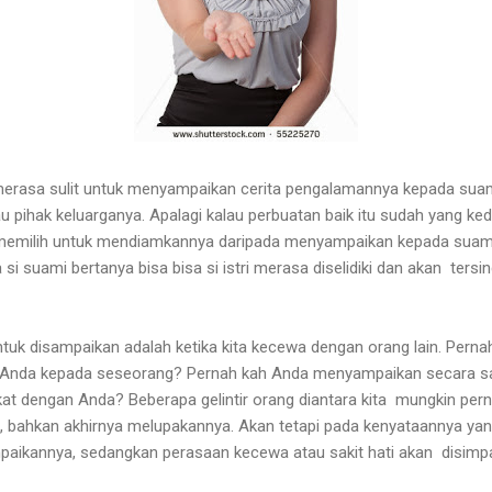
n merasa sulit untuk menyampaikan cerita pengalamannya kepada su
u pihak keluarganya.
Apalagi kalau perbuatan baik itu sudah yang kedu
h memilih untuk mendiamkannya daripada menyampaikan kepada suam
a si suami bertanya bisa bisa si istri merasa diselidiki dan akan tersi
 untuk disampaikan adalah ketika kita kecewa dengan orang lain.
Perna
 Anda kepada seseorang?
Pernah kah Anda menyampaikan secara sa
t dengan Anda? Beberapa gelintir orang diantara kita mungkin per
 bahkan akhirnya melupakannya.
Akan tetapi pada kenyataannya yan
ikannya, sedangkan perasaan kecewa atau sakit hati akan disimp