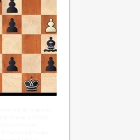
stan, menjadi salah satu
ngsi di dunia ini menjadi
peluang Tim Catur
Memberi Kejutan ​Secara