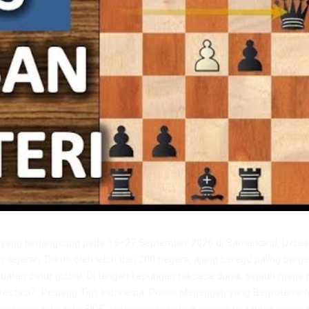
6 yang berlangsung pada 15–27 September 2026 di Samarkand, Uzbeki
m sejarah. Diikuti oleh lebih dari 200 negara, ajang beregu paling berge
atan catur global. Di tengah kepungan raksasa dunia, sejauh mana 
restasi? ​ Peluang Tim Indonesia: Posisi Menengah yang Berpotensi 