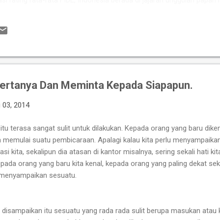
asi rating rata-rata FIDE, Indonesia berada di jajaran unggulan papan
kan kekuatan berkat perpaduan pengalamannya Grandmaster (GM) 
si tinggi seperti IM Satria Duta Cahaya dan IM Nayaka Budhidharma. 
er Internasional Wanita (WIM) seperti Shafira Devi Herfesa, Laysa Lati
ite memiliki kedalaman sku...
ertanya Dan Meminta Kepada Siapapun.
 03, 2014
itu terasa
sangat sulit untuk dilakukan.
Kepada orang yang baru dikena
a memulai suatu pembicaraan.
Apalagi kalau kita perlu menyampaik
si kita, sekalipun dia atasan di kantor misalnya, sering sekali hati 
ada orang yang baru kita kenal, kepada orang yang paling dekat sek
menyampaikan sesuatu.
 disampaikan itu sesuatu yang rada rada sulit berupa masukan atau k