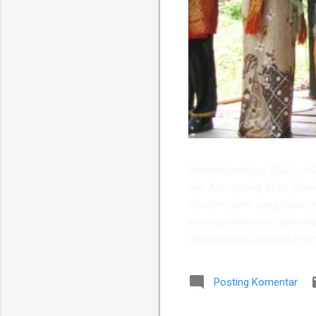
​Mendekonstruksi Dikotomi Pe
dan Antropologi Kritis (Dan
dikotomi biner yang tajam: M
kosmopolitanisme; berhada
distigmatisasi sebagai masya
secara metodologis, melain
yang harmonis di kawasan Su
Posting Komentar
dan antropolog Universitas 
etnis antara Suku Karo dan 