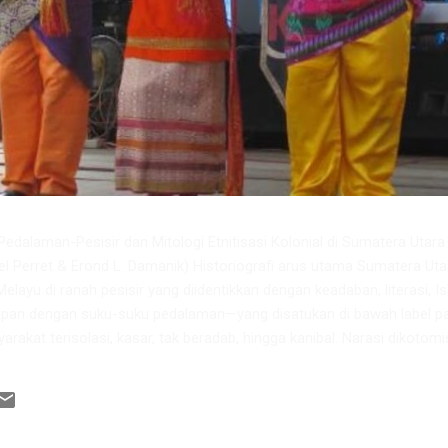
dalaman-Pesisir dan Mitologi Etnitisasi Kolonial di Sumatera Utara ​ 
iel Perret & Erond L. Damanik) ​Historiografi arus utama Sumatera Uta
elayu di ranah pesisir yang diidentikkan dengan keadaban, literasi, I
pan dengan suku-suku pedalaman—yang disatukan di bawah label p
rakat terisolasi, kasar, tak beradab, hingga kanibal. Narasi dikotomi
kan juga mengabaikan fakta sejarah mengenai dinamika integrasi so
matera Timur Laut prakolonial. ​Melalui sintesis pemikiran ahli sejar
Negeri Medan, Prof. Erond L. Damanik, artikel ini mengurai fakta bah
Suku Mela...