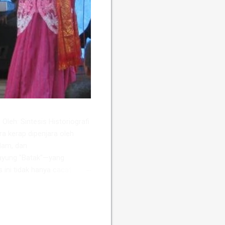
Oleh: Sintesis Historiografi
ra kerap dipenjara oleh
slam, dan
ayung "Batak"—yang
s ini tidak hanya cacat
sio-ekonomi dan politik
ah Perancis, Daniel Perret,
wa keterpisahan kultural dan