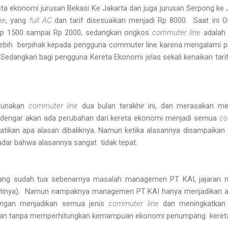
ta ekonomi jurusan Bekasi Ke Jakarta dan juga jurusan Serpong ke
ne
, yang
full AC
dan tarif disesuaikan menjadi Rp 8000. Saat ini 
 Rp 1500 sampai Rp 2000, sedangkan ongkos
commuter line
adalah
lebih berpihak kepada pengguna commuter line karena mengalami
Sedangkan bagi pengguna Kereta Ekonomi jelas sekali kenaikan tarif
ggunakan
commuter line
dua bulan terakhir ini, dan merasakan m
dengar akan ada perubahan dari kereta ekonomi menjadi semua
co
atikan apa alasan dibaliknya. Namun ketika alasannya disampaikan se
sadar bahwa alasannya sangat tidak tepat.
ang sudah tua sebenarnya masalah managemen PT KAI, jajaran 
ntinya). Namun nampaknya managemen PT KAI hanya menjadikan ala
engan menjadikan semua jenis
commuter line
dan meningkatkan 
kan tanpa memperhitungkan kemampuan ekonomi penumpang keret