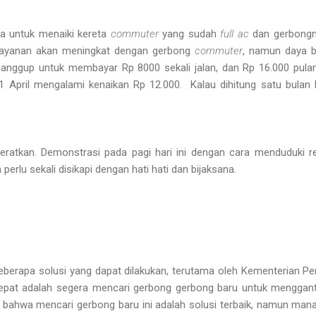
a untuk menaiki kereta
commuter
yang sudah
full ac
dan gerbongny
ayanan akan meningkat dengan gerbong
commuter
, namun daya 
nggup untuk membayar Rp 8000 sekali jalan, dan Rp 16.000 pula
1 April mengalami kenaikan Rp 12.000. Kalau dihitung satu bulan 
eratkan. Demonstrasi pada pagi hari ini dengan cara menduduki rel
erlu sekali disikapi dengan hati hati dan bijaksana.
berapa solusi yang dapat dilakukan, terutama oleh Kementerian P
epat adalah segera mencari gerbong gerbong baru untuk menggant
u bahwa mencari gerbong baru ini adalah solusi terbaik, namun ma