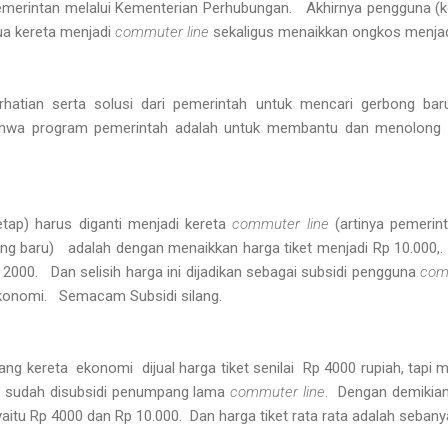
merintan melalui Kementerian Perhubungan. Akhirnya pengguna (k
a kereta menjadi
commuter line
sekaligus menaikkan ongkos menjadi
hatian serta solusi dari pemerintah untuk mencari gerbong baru
ahwa program pemerintah adalah untuk membantu dan menolon
etap) harus diganti menjadi kereta
commuter line
(artinya pemerin
g baru) adalah dengan menaikkan harga tiket menjadi Rp 10.000,. 
000. Dan selisih harga ini dijadikan sebagai subsidi pengguna
com
konomi. Semacam Subsidi silang.
ng kereta ekonomi dijual harga tiket senilai Rp 4000 rupiah, tap
 sudah disubsidi penumpang lama
commuter line
. Dengan demikian
itu Rp 4000 dan Rp 10.000. Dan harga tiket rata rata adalah sebany