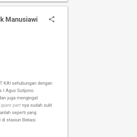
ak Manusiawi
PT KAI sehubungan dengan
 I Agus Sutijono
dan juga mengingat
a
spare part
nya sudah sulit
anlah seperti yang
di stasiun Bekasi.