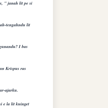
 " janah lit pe si
ah-tengahndu lit
 gunandu? I bas
an Krispus ras
ar-ajarku.
 e la lit kuinget