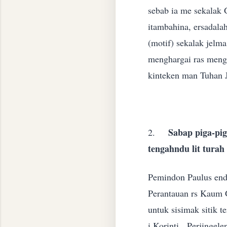
sebab ia me sekalak 
itambahina, ersadala
(motif) sekalak jelm
menghargai ras menga
kinteken man Tuhan J
Sabap piga-pig
2.
tengahndu lit turah 
Pemindon Paulus enda 
Perantauan rs Kaum G
untuk sisimak sitik t
i Korinti. Perjingel