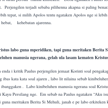
. Perjengilen terjadi sebaba pilihenna akapna si paling benar
ebih tepat, si milih Apolos tentu ngataken Apolos nge si lebih 
ih hebat, kehebatan ajarenna.
istus labo guna mperidiken, tapi guna meritaken Berita S
beluhen manusia ngerana, gelah ula lasam kematen Kristus 
 enda i kritik Paulus perjengilen jemaat Korinti soal pengakap
ibas kata kata soal ajaren , labo lit nilaina sebab kinibeluh
u ibanggaken . Labo kinibeluhen manusia ngerana soal Kristus
 i Kayu Persilang nge. Em sebab na Paulus ngataken “Aku isu
i guna meritaken Berita Si Mehuli, janah e pe labo erkiteken