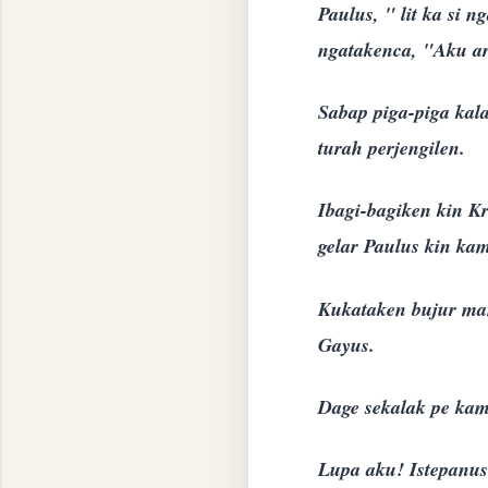
Paulus, " lit ka si 
ngatakenca, "Aku ar
Sabap piga-piga kal
turah perjengilen.
Ibagi-bagiken kin K
gelar Paulus kin kam
Kukataken bujur man
Gayus.
Dage sekalak pe kam
Lupa aku! Istepanus r