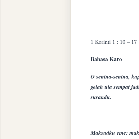
1 Korinti 1 : 10 – 1
Bahasa Karo
O senina-senina, ku
gelah ula sempat ja
surandu.
Maksudku eme: maka 