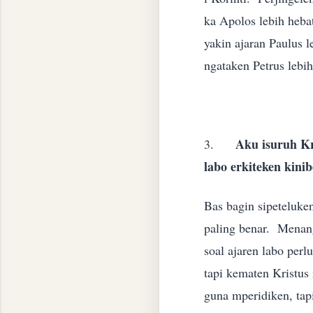
ka Apolos lebih hebat
yakin ajaran Paulus l
ngataken Petrus leb
Aku isuruh Kr
3.
labo erkiteken kini
Bas bagin sipeteluken
paling benar. Menang 
soal ajaren labo perl
tapi kematen Kristus
guna mperidiken, tap