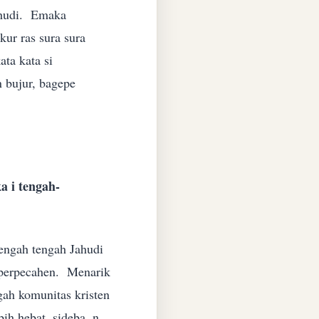
Jahudi. Emaka
kur ras sura sura
ta kata si
n bujur, bagepe
a i tengah-
tengah tengah Jahudi
s perpecahen. Menarik
ngah komunitas kristen
ih hebat, sideba .n