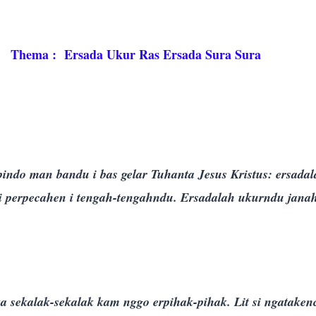
Thema : Ersada Ukur Ras Ersada Sura Sura
7
pindo man bandu i bas gelar Tuhanta Jesus Kristus: ersadal
di perpecahen i tengah-tengahndu. Ersadalah ukurndu janah
sekalak-sekalak kam nggo erpihak-pihak. Lit si ngataken