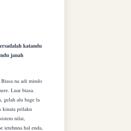
 ersadalah katandu
rndu janah
 Biasa na adi mindo
mere. Luar biasa.
, gelah alu bage la
 kinata prilaku
istem nilai,
e ietehnna hal enda,