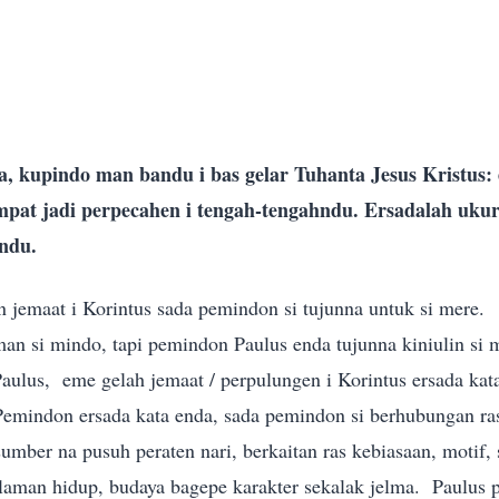
a, kupindo man bandu i bas gelar Tuhanta Jesus Kristus:
empat jadi perpecahen i tengah-tengahndu. Ersadalah uku
andu.
jemaat i Korintus sada pemindon si tujunna untuk si mere.
man si mindo, tapi pemindon Paulus enda tujunna kiniulin si 
ulus, eme gelah jemaat / perpulungen i Korintus ersada kata
Pemindon ersada kata enda, sada pemindon si berhubungan ras
mber na pusuh peraten nari, berkaitan ras kebiasaan, motif, s
laman hidup, budaya bagepe karakter sekalak jelma. Paulus p