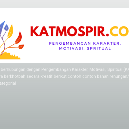
Langsung ke konten utama
ang berhubungan dengan Pengembangan Karakter, Motivasi, Spiritual (
ra berkhotbah secara kreatif berikut contoh contoh bahan renungan
tegorial