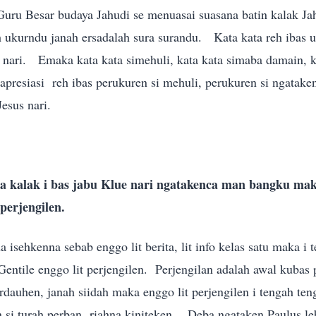
Guru Besar budaya Jahudi se menuasai suasana batin kalak 
h ukurndu janah ersadalah sura surandu. Kata kata reh ibas u
a nari. Emaka kata kata simehuli, kata kata simaba damain, ka
presiasi reh ibas perukuren si mehuli, perukuren si ngatake
esus nari.
a kalak i bas jabu Klue nari ngatakenca man bangku mak
perjengilen.
isehkenna sebab enggo lit berita, lit info kelas satu maka i 
entile enggo lit perjengilen. Perjengilan adalah awal kuba
erdauhen, janah siidah maka enggo lit perjengilen i tengah te
en si turah perban riahna kiniteken. Deba ngataken Paulus leb