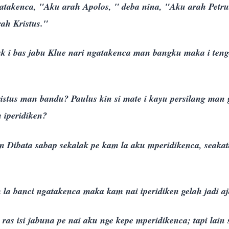
ngatakenca, "Aku arah Apolos, " deba nina, "Aku arah Petrus,
ah Kristus."
ak i bas jabu Klue nari ngatakenca man bangku maka i teng
ristus man bandu? Paulus kin si mate i kayu persilang man
 iperidiken?
 Dibata sabap sekalak pe kam la aku mperidikenca, seakat
 la banci ngatakenca maka kam nai iperidiken gelah jadi aj
as isi jabuna pe nai aku nge kepe mperidikenca; tapi lain si