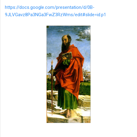
dan antropolog Universitas Negeri Medan, Prof. Erond L.
https://docs.google.com/presentation/d/0B-
Damanik, artikel ini mengurai fakta bahwa keterpisahan kultural
9JLVGavz8Pa3NGa3FwZ3RzWms/edit#slide=id.p1
dan etnis antara Suku Karo dan Suku Mela...