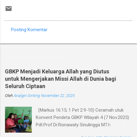
Posting Komentar
K
o
m
Postingan populer dari blog ini
e
n
GBKP Menjadi Keluarga Allah yang Diutus
untuk Mengerjakan Missi Allah di Dunia bagi
t
Seluruh Ciptaan
a
Oleh
r
Analgin Ginting
November 22, 2025
(Markus 16:15; 1 Pet 2:9-10) Ceramah utuk
Konvent Pendeta GBKP Wilayah 4 (7 Nov.2025)
Pdt.Prof.Dr.Risnawaty Sinulingga MT.h
Pengantar Puji Syukur kepada Tuhan untuk