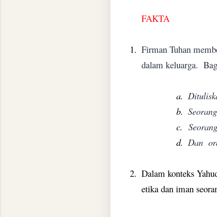
FAKTA
1.
Firman Tuhan member
dalam keluarga.
Bag
a.
Ditulis
b.
Seorang
c.
Seorang
d.
Dan
or
2.
Dalam konteks Yahud
etika dan iman seor