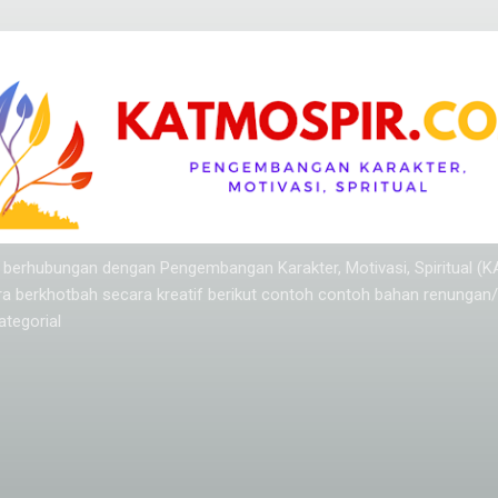
Langsung ke konten utama
ang berhubungan dengan Pengembangan Karakter, Motivasi, Spiritual (
ra berkhotbah secara kreatif berikut contoh contoh bahan renungan
tegorial