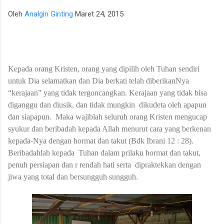
para talenta muda berpotensi tinggi seperti IM Satria Duta
Oleh
Analgin Ginting
Maret 24, 2015
Cahaya dan IM Nayaka Budhidharma. Sementara itu, Tim Putri
yang diperkuat jajaran Master Internasional Wanita (WIM)
seperti Shafira Devi Herfesa, Laysa Latifah, Ummi Fisabilillah,
dan Chelsea Monica Ignesias Sihite memiliki kedalaman sku...
Kepada orang Kristen, orang yang dipilih oleh Tuhan sendiri
untuk Dia selamatkan dan Dia berkati telah diberikanNya
“kerajaan” yang tidak tergoncangkan. Kerajaan yang tidak bisa
diganggu dan diusik, dan tidak mungkin
dikudeta oleh apapun
dan siapapun.
Maka wajiblah seluruh orang Kristen mengucap
syukur dan beribadah kepada Allah menurut cara yang berkenan
kepada-Nya dengan hormat dan takut (Bdk Ibrani 12 : 28).
Beribadahlah kepada
Tuhan dalam prilaku hormat dan takut,
penuh persiapan dan r rendah hati serta
dipraktekkan dengan
jiwa yang total dan bersungguh sungguh.