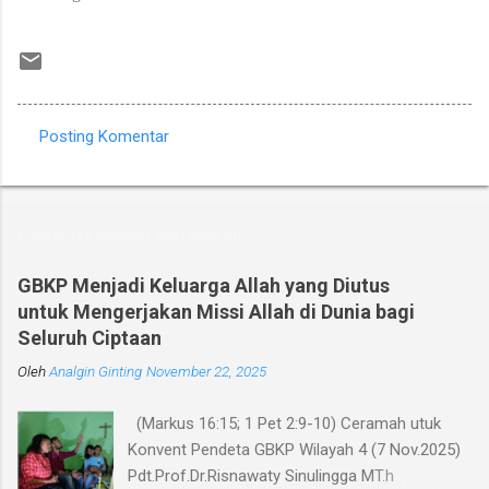
Posting Komentar
K
o
m
Postingan populer dari blog ini
e
n
GBKP Menjadi Keluarga Allah yang Diutus
untuk Mengerjakan Missi Allah di Dunia bagi
t
Seluruh Ciptaan
a
Oleh
r
Analgin Ginting
November 22, 2025
(Markus 16:15; 1 Pet 2:9-10) Ceramah utuk
Konvent Pendeta GBKP Wilayah 4 (7 Nov.2025)
Pdt.Prof.Dr.Risnawaty Sinulingga MT.h