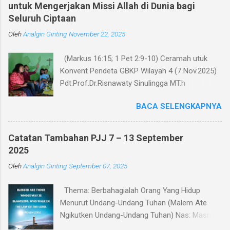
untuk Mengerjakan Missi Allah di Dunia bagi
t
Seluruh Ciptaan
a
Oleh
r
Analgin Ginting
November 22, 2025
(Markus 16:15; 1 Pet 2:9-10) Ceramah utuk
Konvent Pendeta GBKP Wilayah 4 (7 Nov.2025)
Pdt.Prof.Dr.Risnawaty Sinulingga MT.h
Pengantar Puji Syukur kepada Tuhan untuk
BACA SELENGKAPNYA
kesempatan berharga saat ini dalam
menyampaikan ceramah tentang visi baru
gereja GBKP. Ceramah ini disampaikan menurut
Catatan Tambahan PJJ 7 – 13 September
perumusan visi, dianalisa berdasarkan teks
2025
acuan (Markus 16:15 dan 1 Petrus 2:9-10),
Oleh
Analgin Ginting
September 07, 2025
dibandingkan dengan panggilan gereja dalam
Tata Gereja GBKP. Rumusan visi dan panggilan
Thema: Berbahagialah Orang Yang Hidup
GBKP yang sedikit berbeda dengan teks acuan
Menurut Undang-Undang Tuhan (Malem Ate
Alkitab, menunjukkan bahwa GBKP memiliki
Ngikutken Undang-Undang Tuhan) Nas: Masmur
landasan dogmatis yang cukup kuat dalam
119:1–7 Pembukaan Setiap manusia pada