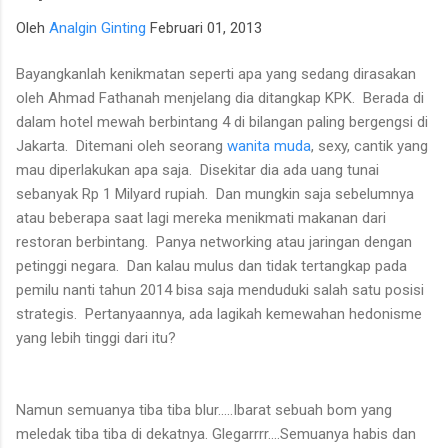
para talenta muda berpotensi tinggi seperti IM Satria Duta
Oleh
Analgin Ginting
Februari 01, 2013
Cahaya dan IM Nayaka Budhidharma. Sementara itu, Tim Putri
yang diperkuat jajaran Master Internasional Wanita (WIM)
Bayangkanlah kenikmatan seperti apa yang sedang dirasakan
seperti Shafira Devi Herfesa, Laysa Latifah, Ummi Fisabilillah,
oleh Ahmad Fathanah menjelang dia ditangkap KPK. Berada di
dan Chelsea Monica Ignesias Sihite memiliki kedalaman sku...
dalam hotel mewah berbintang 4 di bilangan paling bergengsi di
Jakarta. Ditemani oleh seorang
wanita muda
, sexy, cantik yang
mau diperlakukan apa saja. Disekitar dia ada uang tunai
sebanyak Rp 1 Milyard rupiah. Dan mungkin saja sebelumnya
atau beberapa saat lagi mereka menikmati makanan dari
restoran berbintang. Panya networking atau jaringan dengan
petinggi negara. Dan kalau mulus dan tidak tertangkap pada
pemilu nanti tahun 2014 bisa saja menduduki salah satu posisi
strategis. Pertanyaannya, ada lagikah kemewahan hedonisme
yang lebih tinggi dari itu?
Namun semuanya tiba tiba blur.....Ibarat sebuah bom yang
meledak tiba tiba di dekatnya. Glegarrrr....Semuanya habis dan