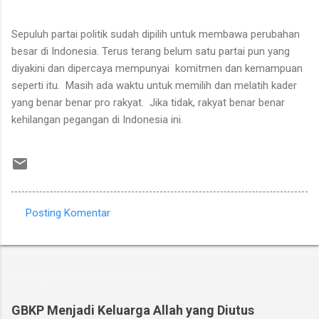
Sepuluh partai politik sudah dipilih untuk membawa perubahan
besar di Indonesia. Terus terang belum satu partai pun yang
diyakini dan dipercaya mempunyai komitmen dan kemampuan
seperti itu. Masih ada waktu untuk memilih dan melatih kader
yang benar benar pro rakyat. Jika tidak, rakyat benar benar
kehilangan pegangan di Indonesia ini.
Posting Komentar
K
o
m
Postingan populer dari blog ini
e
n
GBKP Menjadi Keluarga Allah yang Diutus