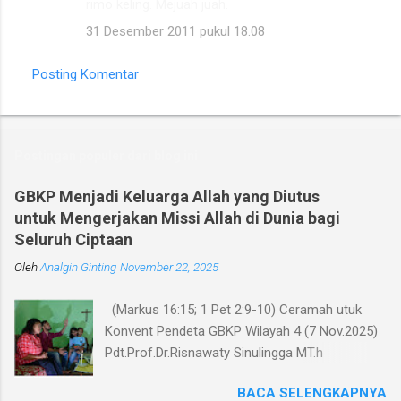
rimo keling. Mejuah juah.
31 Desember 2011 pukul 18.08
Posting Komentar
Postingan populer dari blog ini
GBKP Menjadi Keluarga Allah yang Diutus
untuk Mengerjakan Missi Allah di Dunia bagi
Seluruh Ciptaan
Oleh
Analgin Ginting
November 22, 2025
(Markus 16:15; 1 Pet 2:9-10) Ceramah utuk
Konvent Pendeta GBKP Wilayah 4 (7 Nov.2025)
Pdt.Prof.Dr.Risnawaty Sinulingga MT.h
Pengantar Puji Syukur kepada Tuhan untuk
BACA SELENGKAPNYA
kesempatan berharga saat ini dalam