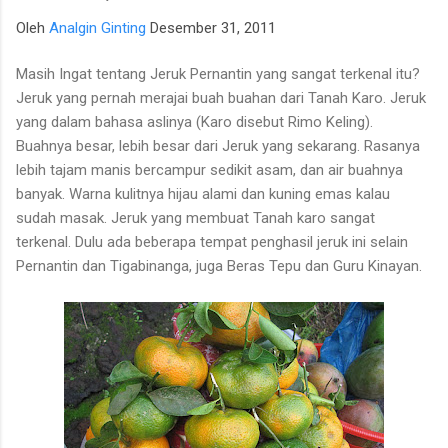
para talenta muda berpotensi tinggi seperti IM Satria Duta
Oleh
Analgin Ginting
Desember 31, 2011
Cahaya dan IM Nayaka Budhidharma. Sementara itu, Tim Putri
yang diperkuat jajaran Master Internasional Wanita (WIM)
Masih Ingat tentang Jeruk Pernantin yang sangat terkenal itu?
seperti Shafira Devi Herfesa, Laysa Latifah, Ummi Fisabilillah,
Jeruk yang pernah merajai buah buahan dari Tanah Karo. Jeruk
dan Chelsea Monica Ignesias Sihite memiliki kedalaman sku...
yang dalam bahasa aslinya (Karo disebut Rimo Keling).
Buahnya besar, lebih besar dari Jeruk yang sekarang. Rasanya
lebih tajam manis bercampur sedikit asam, dan air buahnya
banyak. Warna kulitnya hijau alami dan kuning emas kalau
sudah masak. Jeruk yang membuat Tanah karo sangat
terkenal. Dulu ada beberapa tempat penghasil jeruk ini selain
Pernantin dan Tigabinanga, juga Beras Tepu dan Guru Kinayan.