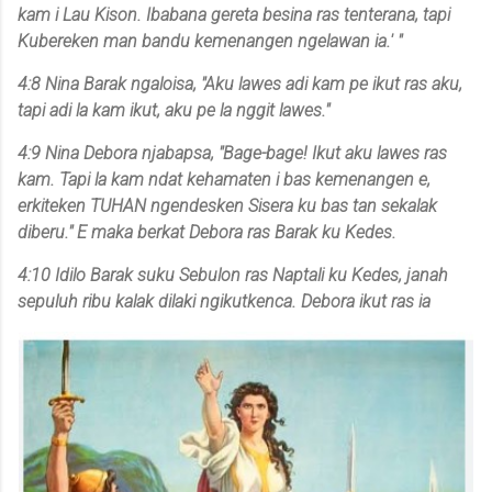
kam i Lau Kison. Ibabana gereta besina ras tenterana, tapi
Kubereken man bandu kemenangen ngelawan ia.' "
4:8 Nina Barak ngaloisa, "Aku lawes adi kam pe ikut ras aku,
tapi adi la kam ikut, aku pe la nggit lawes."
4:9 Nina Debora njabapsa, "Bage-bage! Ikut aku lawes ras
kam. Tapi la kam ndat kehamaten i bas kemenangen e,
erkiteken TUHAN ngendesken Sisera ku bas tan sekalak
diberu." E maka berkat Debora ras Barak ku Kedes.
4:10 Idilo Barak suku Sebulon ras Naptali ku Kedes, janah
sepuluh ribu kalak dilaki ngikutkenca. Debora ikut ras ia