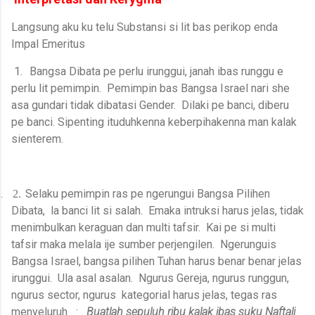
Langsung aku ku telu Substansi si lit bas perikop enda
Impal Emeritus
1.
Bangsa Dibata pe perlu irunggui, janah ibas runggu e
perlu lit pemimpin. Pemimpin bas Bangsa Israel nari she
asa gundari tidak dibatasi Gender. Dilaki pe banci, diberu
pe banci. Sipenting ituduhkenna keberpihakenna man kalak
sienterem.
.
Selaku pemimpin ras pe ngerungui Bangsa Pilihen
2.
Dibata,
la banci lit si salah.
Emaka intruksi harus jelas, tidak
menimbulkan keraguan dan multi tafsir.
Kai pe si multi
tafsir maka melala ije sumber perjengilen.
Ngerunguis
Bangsa Israel, bangsa pilihen Tuhan harus benar benar jelas
irunggui.
Ula asal asalan.
Ngurus Gereja, ngurus runggun,
ngurus sector, ngurus
kategorial harus jelas, tegas ras
menyeluruh
:
Buatlah sepuluh ribu kalak ibas suku Naftali