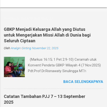
K
o
m
Postingan populer dari blog ini
e
n
GBKP Menjadi Keluarga Allah yang Diutus
untuk Mengerjakan Missi Allah di Dunia bagi
t
Seluruh Ciptaan
a
Oleh
r
Analgin Ginting
November 22, 2025
(Markus 16:15; 1 Pet 2:9-10) Ceramah utuk
Konvent Pendeta GBKP Wilayah 4 (7 Nov.2025)
Pdt.Prof.Dr.Risnawaty Sinulingga MT.h
Pengantar Puji Syukur kepada Tuhan untuk
BACA SELENGKAPNYA
kesempatan berharga saat ini dalam
menyampaikan ceramah tentang visi baru
gereja GBKP. Ceramah ini disampaikan menurut
Catatan Tambahan PJJ 7 – 13 September
perumusan visi, dianalisa berdasarkan teks
2025
acuan (Markus 16:15 dan 1 Petrus 2:9-10),