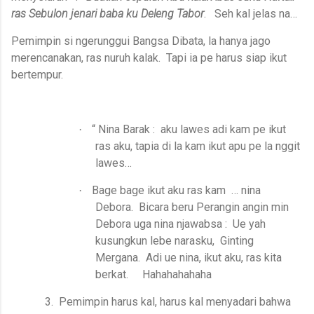
ras Sebulon jenari baba ku Deleng Tabor
.
Seh kal jelas na…
Pemimpin si ngerunggui Bangsa Dibata, la hanya jago
merencanakan, ras nuruh kalak. Tapi ia pe harus siap ikut
bertempur.
“ Nina Barak :
aku lawes adi kam pe ikut
·
ras aku, tapia di la kam ikut apu pe la nggit
lawes…
Bage bage ikut aku ras kam
… nina
·
Debora.
Bicara beru Perangin angin min
Debora uga nina njawabsa :
Ue yah
kusungkun lebe narasku,
Ginting
Mergana.
Adi ue nina, ikut aku, ras kita
berkat.
Hahahahahaha
3. Pemimpin harus kal, harus kal menyadari bahwa