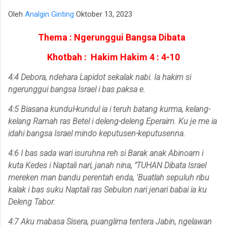
para talenta muda berpotensi tinggi seperti IM Satria Duta
Oleh
Analgin Ginting
Oktober 13, 2023
Cahaya dan IM Nayaka Budhidharma. Sementara itu, Tim Putri
yang diperkuat jajaran Master Internasional Wanita (WIM)
Thema : Ngerunggui Bangsa Dibata
seperti Shafira Devi Herfesa, Laysa Latifah, Ummi Fisabilillah,
Khotbah : Hakim Hakim 4 : 4-10
dan Chelsea Monica Ignesias Sihite memiliki kedalaman sku...
4:4 Debora, ndehara Lapidot sekalak nabi. Ia hakim si
ngerunggui bangsa Israel i bas paksa e.
4:5 Biasana kundul-kundul ia i teruh batang kurma, kelang-
kelang Ramah ras Betel i deleng-deleng Eperaim. Ku je me ia
idahi bangsa Israel mindo keputusen-keputusenna.
4:6 I bas sada wari isuruhna reh si Barak anak Abinoam i
kuta Kedes i Naptali nari, janah nina, "TUHAN Dibata Israel
mereken man bandu perentah enda, 'Buatlah sepuluh ribu
kalak i bas suku Naptali ras Sebulon nari jenari babai ia ku
Deleng Tabor.
4:7 Aku mabasa Sisera, puanglima tentera Jabin, ngelawan