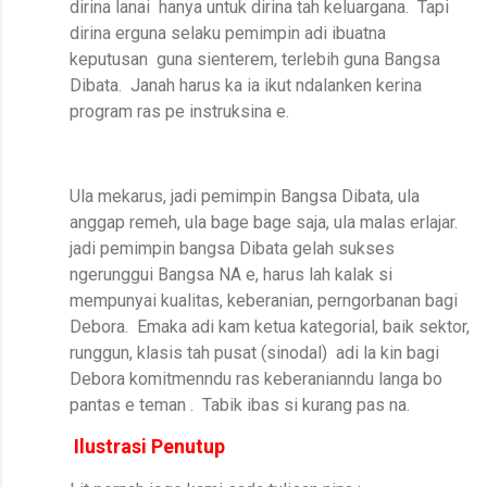
dirina lanai
hanya untuk dirina tah keluargana.
Tapi
dirina erguna selaku pemimpin adi ibuatna
keputusan
guna sienterem, terlebih guna Bangsa
Dibata.
Janah harus ka ia ikut ndalanken kerina
program ras pe instruksina e.
Ula mekarus, jadi pemimpin Bangsa Dibata, ula
anggap remeh, ula bage bage saja, ula malas erlajar.
jadi pemimpin bangsa Dibata gelah sukses
ngerunggui Bangsa NA e, harus lah kalak si
mempunyai kualitas, keberanian, perngorbanan bagi
Debora. Emaka adi kam ketua kategorial, baik sektor,
runggun, klasis tah pusat (sinodal) adi la kin bagi
Debora komitmenndu ras keberanianndu langa bo
pantas e teman . Tabik ibas si kurang pas na.
Ilustrasi Penutup