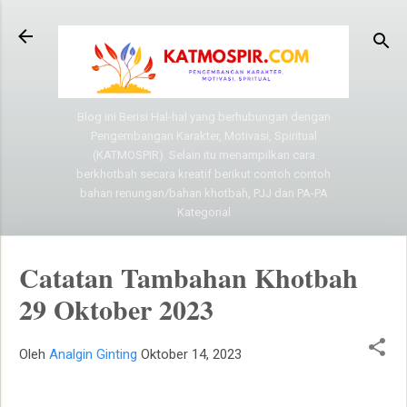
Langsung ke konten utama
Blog ini Berisi Hal-hal yang berhubungan dengan
Pengembangan Karakter, Motivasi, Spiritual
(KATMOSPIR). Selain itu menampilkan cara
berkhotbah secara kreatif berikut contoh contoh
bahan renungan/bahan khotbah, PJJ dan PA-PA
Kategorial
Catatan Tambahan Khotbah
29 Oktober 2023
Oleh
Analgin Ginting
Oktober 14, 2023