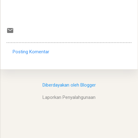
Posting Komentar
K
o
m
e
Diberdayakan oleh Blogger
n
Laporkan Penyalahgunaan
t
a
r