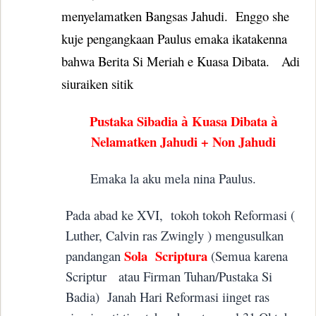
menyelamatken Bangsas Jahudi.
Enggo she
kuje pengangkaan Paulus emaka ikatakenna
bahwa Berita Si Meriah e Kuasa Dibata.
Adi
siuraiken sitik
Pustaka Sibadia
Kuasa Dibata
à
à
Nelamatken Jahudi + Non Jahudi
Emaka la aku mela nina Paulus.
Pada abad ke XVI,
tokoh tokoh Reformasi (
Luther, Calvin ras Zwingly ) mengusulkan
Sola
Scriptura
pandangan
(Semua karena
Scriptur
atau Firman Tuhan/Pustaka Si
Badia)
Janah Hari Reformasi iinget ras