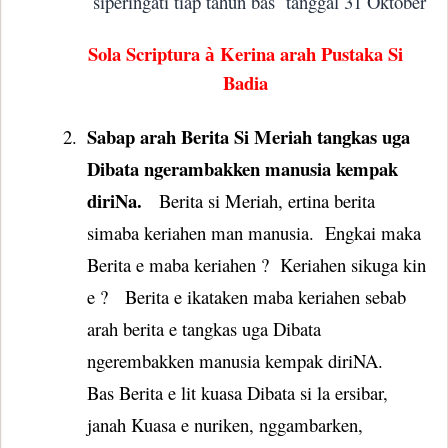
siperingati tiap tahun bas
tanggal 31 Oktober
Sola Scriptura
Kerina arah Pustaka Si
à
Badia
Sabap arah Berita Si Meriah tangkas uga
2.
Dibata ngerambakken manusia kempak
diriNa.
Berita si Meriah, ertina berita
simaba keriahen man manusia.
Engkai maka
Berita e maba keriahen ?
Keriahen sikuga kin
e ?
Berita e ikataken maba keriahen sebab
arah berita e tangkas uga Dibata
ngerembakken manusia kempak diriNA.
Bas Berita e lit kuasa Dibata si la ersibar,
janah Kuasa e nuriken, nggambarken,