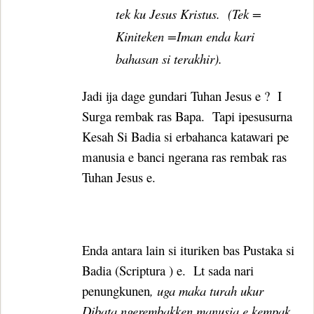
tek ku Jesus Kristus.
(Tek =
Kiniteken =Iman enda kari
bahasan si terakhir).
Jadi ija dage gundari Tuhan Jesus e ?
I
Surga rembak ras Bapa.
Tapi ipesusurna
Kesah Si Badia si erbahanca katawari pe
manusia e banci ngerana ras rembak ras
Tuhan Jesus e.
Enda antara lain si ituriken bas Pustaka si
Badia (Scriptura ) e.
Lt sada nari
penungkunen
, uga maka turah ukur
Dibata ngerembakken manusia e kempak