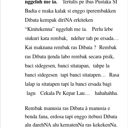
nggeluh me ia.
Tertulis pe ibas Pustaka SI
Badia e maka kalak si enggo iperembakken
Dibata kempak diriNA erkiteken
“Kinitekenna” nggeluh me ia.
Perlu lebe
siukuri kata rembak,
ndeher tah pe ersada…
Kai maknana rembak ras Dibata ?
Rembak
ras Dibata ijenda labo rembak secara pisik,
baci sidegesen, banci sitatapan,
tahpe la
banci sidegesen
tapi banci sitatapen…
Rasa
lalap ia sitatapen tapi la banci ersada bagi
lagu
Cekala Pe Kepar Lau…
hahahahha.
Rembak manusia ras Dibata
manusia e
à
benda fana, erdosa tapi enggo itebusi Dibata
alu darehNA alu kematenNa ras kekekenNa.