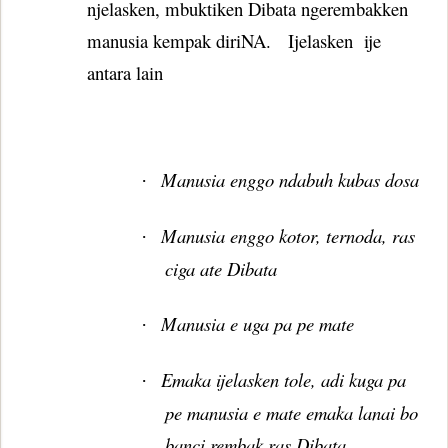
njelasken, mbuktiken Dibata ngerembakken
manusia kempak diriNA.
Ijelasken
ije
antara lain
Manusia enggo ndabuh kubas dosa
·
Manusia enggo kotor, ternoda, ras
·
ciga ate Dibata
Manusia e uga pa pe mate
·
Emaka ijelasken tole, adi kuga pa
·
pe manusia e mate emaka lanai bo
banci rembak ras Dibata.