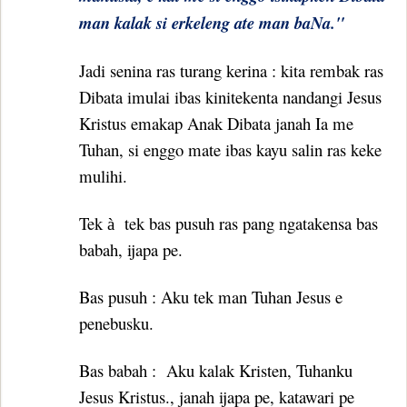
man kalak si erkeleng ate man baNa."
Jadi senina ras turang kerina : kita rembak ras
Dibata imulai ibas kinitekenta nandangi Jesus
Kristus emakap Anak Dibata janah Ia me
Tuhan, si enggo mate ibas kayu salin ras keke
mulihi.
Tek
tek bas pusuh ras pang ngatakensa bas
à
babah, ijapa pe.
Bas pusuh : Aku tek man Tuhan Jesus e
penebusku.
Bas babah :
Aku kalak Kristen, Tuhanku
Jesus Kristus., janah ijapa pe, katawari pe