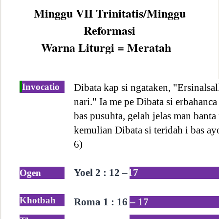
Minggu VII Trinitatis/Minggu
Reformasi
Warna Liturgi = Meratah
Invocatio
Dibata kap si ngataken, "Ersinalsal
nari." Ia me pe Dibata si erbahanca 
bas pusuhta, gelah jelas man banta
kemulian Dibata si teridah i bas ay
6)
Yoel 2 : 12 –
17
Ogen
Khotbah
Roma 1 : 16
– 17