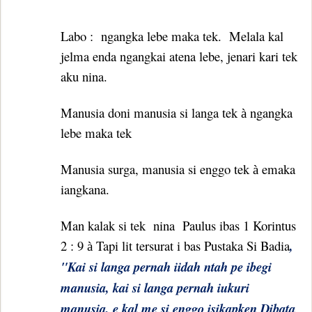
Labo :
ngangka lebe maka tek.
Melala kal
jelma enda ngangkai atena lebe, jenari kari tek
aku nina.
Manusia doni manusia si langa tek
ngangka
à
lebe maka tek
Manusia surga, manusia si enggo tek
emaka
à
iangkana.
Man kalak si tek
nina
Paulus ibas 1 Korintus
2 : 9
Tapi lit tersurat i bas Pustaka Si Badia
,
à
"Kai si langa pernah iidah ntah pe ibegi
manusia, kai si langa pernah iukuri
manusia, e kal me si enggo isikapken Dibata