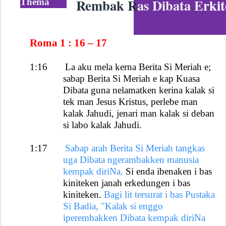
Rembak R
as D
ibata
E
rki
Thema
Roma 1 : 16 – 17
1:16
La aku mela kerna Berita Si Meriah e;
sabap Berita Si Meriah e kap Kuasa
Dibata guna nelamatken kerina kalak si
tek man Jesus Kristus, perlebe man
kalak Jahudi, jenari man kalak si deban
si labo kalak Jahudi.
1:17
Sabap arah Berita Si Meriah tangkas
uga Dibata ngerambakken manusia
kempak diriNa.
Si enda ibenaken i bas
kiniteken janah erkedungen i bas
kiniteken.
Bagi lit tersurat i bas Pustaka
Si Badia, "Kalak si enggo
iperembakken Dibata kempak diriNa