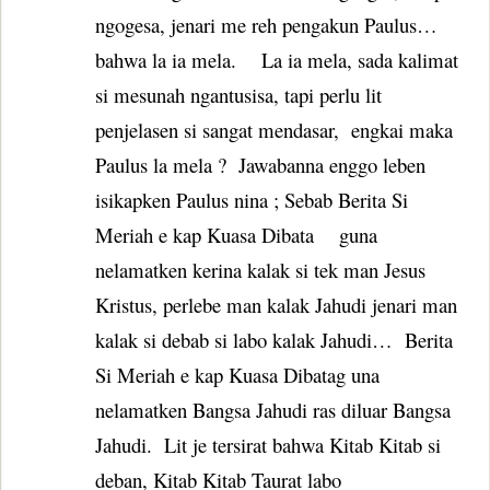
ngogesa, jenari me reh pengakun Paulus…
bahwa la ia mela.
La ia mela, sada kalimat
si mesunah ngantusisa, tapi perlu lit
penjelasen si sangat mendasar,
engkai maka
Paulus la mela ?
Jawabanna enggo leben
isikapken Paulus nina ; Sebab Berita Si
Meriah e kap Kuasa Dibata
guna
nelamatken kerina kalak si tek man Jesus
Kristus, perlebe man kalak Jahudi jenari man
kalak si debab si labo kalak Jahudi…
Berita
Si Meriah e kap Kuasa Dibatag una
nelamatken Bangsa Jahudi ras diluar Bangsa
Jahudi.
Lit je tersirat bahwa Kitab Kitab si
deban, Kitab Kitab Taurat labo