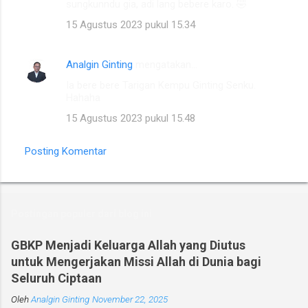
sungkunndu gia, adi lang bebere karo. 🤣
m
15 Agustus 2023 pukul 15.34
e
n
Analgin Ginting
mengatakan…
t
Ia bere bere Tarigan Kempu Ginting Senku.
a
Hahaha
r
15 Agustus 2023 pukul 15.48
Posting Komentar
Postingan populer dari blog ini
GBKP Menjadi Keluarga Allah yang Diutus
untuk Mengerjakan Missi Allah di Dunia bagi
Seluruh Ciptaan
Oleh
Analgin Ginting
November 22, 2025