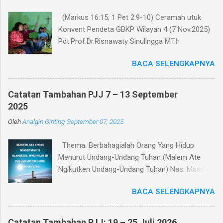
(Markus 16:15; 1 Pet 2:9-10) Ceramah utuk
Konvent Pendeta GBKP Wilayah 4 (7 Nov.2025)
Pdt.Prof.Dr.Risnawaty Sinulingga MT.h
Pengantar Puji Syukur kepada Tuhan untuk
BACA SELENGKAPNYA
kesempatan berharga saat ini dalam
menyampaikan ceramah tentang visi baru
gereja GBKP. Ceramah ini disampaikan menurut
Catatan Tambahan PJJ 7 – 13 September
perumusan visi, dianalisa berdasarkan teks
2025
acuan (Markus 16:15 dan 1 Petrus 2:9-10),
Oleh
Analgin Ginting
September 07, 2025
dibandingkan dengan panggilan gereja dalam
Tata Gereja GBKP. Rumusan visi dan panggilan
Thema: Berbahagialah Orang Yang Hidup
GBKP yang sedikit berbeda dengan teks acuan
Menurut Undang-Undang Tuhan (Malem Ate
Alkitab, menunjukkan bahwa GBKP memiliki
Ngikutken Undang-Undang Tuhan) Nas: Masmur
landasan dogmatis yang cukup kuat dalam
119:1–7 Pembukaan Setiap manusia pada
perumusan vissi ini. Dalam bagian pertama
BACA SELENGKAPNYA
hakikatnya mencari kebahagiaan. Namun
ceramah, akan dipaparkan makna kata-kata
pertanyaan yang mendasar adalah: apakah
dalam visi yaitu “Menjadi Keluarga Allah yang
sumber kebahagiaan itu? Sebagian orang
Diutus”, “Untuk Mengerjakan Missi Allah di
Catatan Tambahan PJJ: 19 – 25 Juli 2026