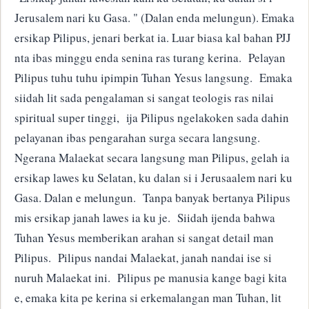
Jerusalem nari ku Gasa. " (Dalan enda melungun). Emaka
ersikap Pilipus, jenari berkat ia. Luar biasa kal bahan PJJ
nta ibas minggu enda senina ras turang kerina. Pelayan
Pilipus tuhu tuhu ipimpin Tuhan Yesus langsung. Emaka
siidah lit sada pengalaman si sangat teologis ras nilai
spiritual super tinggi, ija Pilipus ngelakoken sada dahin
pelayanan ibas pengarahan surga secara langsung.
Ngerana Malaekat secara langsung man Pilipus, gelah ia
ersikap lawes ku Selatan, ku dalan si i Jerusaalem nari ku
Gasa. Dalan e melungun. Tanpa banyak bertanya Pilipus
mis ersikap janah lawes ia ku je. Siidah ijenda bahwa
Tuhan Yesus memberikan arahan si sangat detail man
Pilipus. Pilipus nandai Malaekat, janah nandai ise si
nuruh Malaekat ini. Pilipus pe manusia kange bagi kita
e, emaka kita pe kerina si erkemalangan man Tuhan, lit