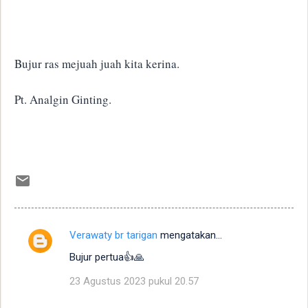
Bujur ras mejuah juah kita kerina.
Pt. Analgin Ginting.
Verawaty br tarigan
mengatakan…
K
Bujur pertua👍🙏
o
m
23 Agustus 2023 pukul 20.57
e