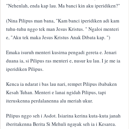
"Nehenlah, enda kap lau. Ma banci kin aku iperidiken?"
(Nina Pilipus man bana, "Kam banci iperidiken adi kam
tuhu-tuhu nggo tek man Jesus Kristus. " Ngaloi menteri
e, "Aku tek maka Jesus Kristus Anak Dibata kap. ")
Emaka isuruh menteri kusirna pengadi gereta e. Jenari
duana ia, si Pilipus ras menteri e, nusur ku lau. I je me ia
iperidiken Pilipus.
Kenca ia ndarat i bas lau nari, rempet Pilipus ibabaken
Kesah Tuhan. Menteri e lanai ngidah Pilipus, tapi
iteruskenna perdalanenna alu meriah ukur.
Pilipus nggo seh i Asdot. Isiarina kerina kuta-kuta janah
iberitakenna Berita Si Mehuli ngayak seh ia i Kesarea.