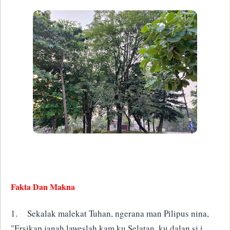
Fakta Dan Makna
1.
Sekalak malekat Tuhan, ngerana man Pilipus nina,
"Ersikap janah laweslah kam ku Selatan, ku dalan si i