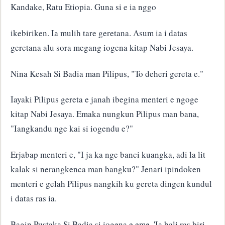
Kandake, Ratu Etiopia. Guna si e ia nggo
ikebiriken. Ia mulih tare geretana. Asum ia i datas
geretana alu sora megang iogena kitap Nabi Jesaya.
Nina Kesah Si Badia man Pilipus, "To deheri gereta e."
Iayaki Pilipus gereta e janah ibegina menteri e ngoge
kitap Nabi Jesaya. Emaka nungkun Pilipus man bana,
"Iangkandu nge kai si iogendu e?"
Erjabap menteri e, "I ja ka nge banci kuangka, adi la lit
kalak si nerangkenca man bangku?" Jenari ipindoken
menteri e gelah Pilipus nangkih ku gereta dingen kundul
i datas ras ia.
Bagin Pustaka Si Badia si iogena e eme, 'Ia bali ras biri-