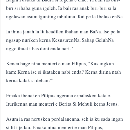
biri si ibaba guna igeleh. Ia bali ras anak biri-biri si la
ngelawan asum igunting mbuluna. Kai pe la IbelaskenNa.
Ia ihina janah la lit keadilen ibahan man BaNa. Ise pe la
ngasup nuriken kerna KesusurenNa, Sabap GeluhNa
nggo ibuat i bas doni enda nari. '
Kenca bage nina menteri e man Pilipus, "Kusungkun
kam: Kerna ise si ikataken nabi enda? Kerna dirina ntah
kerna kalak si deban?"
Emaka ibenaken Pilipus ngerana erpalasken kata e.
Iturikenna man menteri e Berita Si Mehuli kerna Jesus.
Asum ia ras nerusken perdalanenna, seh ia ku sada ingan
si lit i je lau. Emaka nina menteri e man Pilipus,