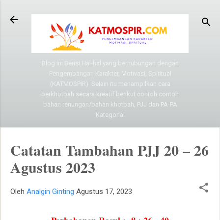
Langsung ke konten utama
Blog ini Berisi Hal-hal yang berhubungan dengan
Pengembangan Karakter, Motivasi, Spiritual
(KATMOSPIR). Selain itu menampilkan cara
berkhotbah secara kreatif berikut contoh contoh
bahan renungan/bahan khotbah, PJJ dan PA-PA
Kategorial
Catatan Tambahan PJJ 20 – 26
Agustus 2023
Oleh
Analgin Ginting
Agustus 17, 2023