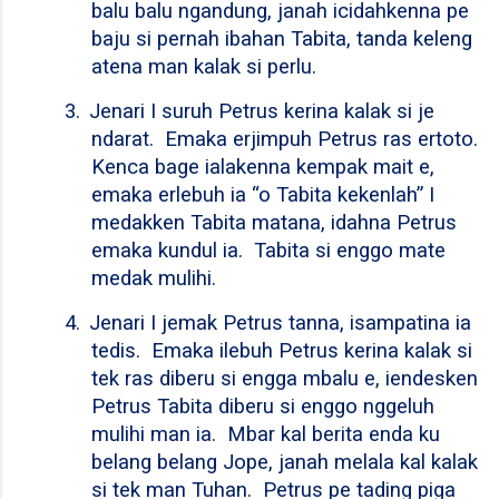
balu balu ngandung, janah icidahkenna pe
baju si pernah ibahan Tabita, tanda keleng
atena man kalak si perlu.
3.
Jenari I suruh Petrus kerina kalak si je
ndarat.
Emaka erjimpuh Petrus ras ertoto.
Kenca bage ialakenna kempak mait e,
emaka erlebuh ia “o Tabita kekenlah” I
medakken Tabita matana, idahna Petrus
emaka kundul ia.
Tabita si enggo mate
medak mulihi.
4.
Jenari I jemak Petrus tanna, isampatina ia
tedis.
Emaka ilebuh Petrus kerina kalak si
tek ras diberu si engga mbalu e, iendesken
Petrus Tabita diberu si enggo nggeluh
mulihi man ia.
Mbar kal berita enda ku
belang belang Jope, janah melala kal kalak
si tek man Tuhan.
Petrus pe tading piga