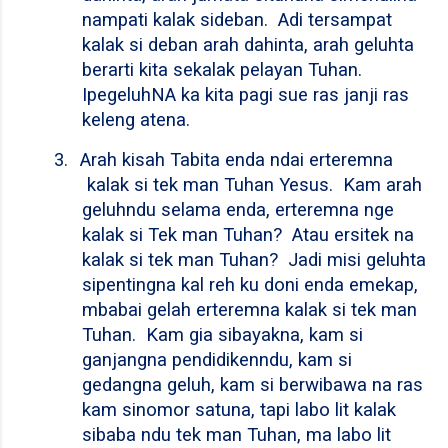
nampati kalak sideban.
Adi tersampat
kalak si deban arah dahinta, arah geluhta
berarti kita sekalak pelayan Tuhan.
IpegeluhNA ka kita pagi sue ras janji ras
keleng atena.
3.
Arah kisah Tabita enda ndai erteremna
kalak si tek man Tuhan Yesus.
Kam arah
geluhndu selama enda, erteremna nge
kalak si Tek man Tuhan?
Atau ersitek na
kalak si tek man Tuhan?
Jadi misi geluhta
sipentingna kal reh ku doni enda emekap,
mbabai gelah erteremna kalak si tek man
Tuhan.
Kam gia sibayakna, kam si
ganjangna pendidikenndu, kam si
gedangna geluh, kam si berwibawa na ras
kam sinomor satuna, tapi labo lit kalak
sibaba ndu tek man Tuhan, ma labo lit