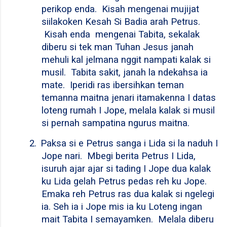
perikop enda.
Kisah mengenai mujijat
siilakoken Kesah Si Badia arah Petrus.
Kisah enda
mengenai Tabita, sekalak
diberu si tek man Tuhan Jesus janah
mehuli kal jelmana nggit nampati kalak si
musil.
Tabita sakit, janah la ndekahsa ia
mate.
Iperidi ras ibersihkan teman
temanna maitna jenari itamakenna I datas
loteng rumah I Jope, melala kalak si musil
si pernah sampatina ngurus maitna.
2.
Paksa si e Petrus sanga i Lida si la naduh I
Jope nari.
Mbegi berita Petrus I Lida,
isuruh ajar ajar si tading I Jope dua kalak
ku Lida gelah Petrus pedas reh ku Jope.
Emaka reh Petrus ras dua kalak si ngelegi
ia. Seh ia i Jope mis ia ku Loteng ingan
mait Tabita I semayamken.
Melala diberu