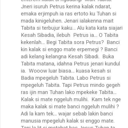
Jneri isuruh Petrus kerina kalak ndarat,
emaka erjimpuh ia ras ertoto ku Tuhan si
mada kinigeluhen. Jenari ialakenna mait
Tabita si terbujur kaku… Alu kata kata siajari
Kesah Sibadia, ilebuh
Petrus ia… O Tabita
kekenlah… Begi Tabita sora Petrus?
Banci
kin kalak si enggo mate erpemegi ? Banci
adi kelang kelangna Kesah Sibadi.
Buka
Tabita matana, idahna Petrus jenari kundul
ia.
Wooow luar biasa… kuasa kesah si
Badia mpegeluh Tabita. Labo Petrus si
mpegeluh Tabita. Tapi Petrus mindo gegeh
ras ijin man Tuhan lako mpekeke Tabita…
Kalak si mate nggeluh mulihi.
Kam tek nge
maka kalak si mate banci nggeluh mulihi ?
Adi la kam tek… wajar sebab lakin banci
manusia mpegeluh kalak si enggo mate.