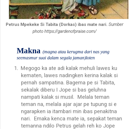
Petrus Mpekeke Si Tabita (Dorkas) ibas mate nar
i.
Sumber
photo https://gardenofpraise.com/
Makna
(magna atau kerugma dari nas yang
seemasmur suai dalam segala jaman)loten
1.
Megogo ka ate adi kalak mehuli lawes ku
kematen, lawes nadingken kerina kalak si
pernah sampatina. Bagema pe si Tabita,
sekalak diberu I Jope si bas geluhna
nampati kalak si musil.
Melala teman
teman na, melala ajar ajar pe tupung si e
ngarapken ia itambari min ibas penakitna
nari.
Emaka kenca mate ia, sepakat teman
temanna ndilo Petrus gelah reh ko Jope