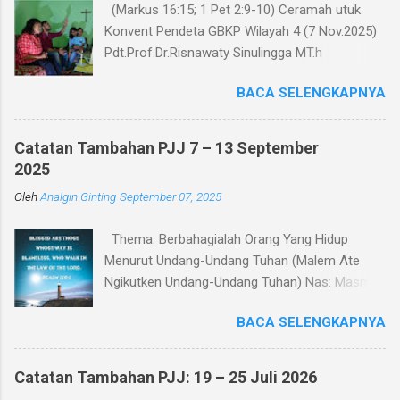
(Markus 16:15; 1 Pet 2:9-10) Ceramah utuk
Konvent Pendeta GBKP Wilayah 4 (7 Nov.2025)
Pdt.Prof.Dr.Risnawaty Sinulingga MT.h
Pengantar Puji Syukur kepada Tuhan untuk
BACA SELENGKAPNYA
kesempatan berharga saat ini dalam
menyampaikan ceramah tentang visi baru
gereja GBKP. Ceramah ini disampaikan menurut
Catatan Tambahan PJJ 7 – 13 September
perumusan visi, dianalisa berdasarkan teks
2025
acuan (Markus 16:15 dan 1 Petrus 2:9-10),
Oleh
Analgin Ginting
September 07, 2025
dibandingkan dengan panggilan gereja dalam
Tata Gereja GBKP. Rumusan visi dan panggilan
Thema: Berbahagialah Orang Yang Hidup
GBKP yang sedikit berbeda dengan teks acuan
Menurut Undang-Undang Tuhan (Malem Ate
Alkitab, menunjukkan bahwa GBKP memiliki
Ngikutken Undang-Undang Tuhan) Nas: Masmur
landasan dogmatis yang cukup kuat dalam
119:1–7 Pembukaan Setiap manusia pada
perumusan vissi ini. Dalam bagian pertama
BACA SELENGKAPNYA
hakikatnya mencari kebahagiaan. Namun
ceramah, akan dipaparkan makna kata-kata
pertanyaan yang mendasar adalah: apakah
dalam visi yaitu “Menjadi Keluarga Allah yang
sumber kebahagiaan itu? Sebagian orang
Diutus”, “Untuk Mengerjakan Missi Allah di
Catatan Tambahan PJJ: 19 – 25 Juli 2026
mencari kebahagiaan melalui kekayaan, jabatan,
Dunia” dan “Bagi seluruh Ciptaan”. Penjelasan ini