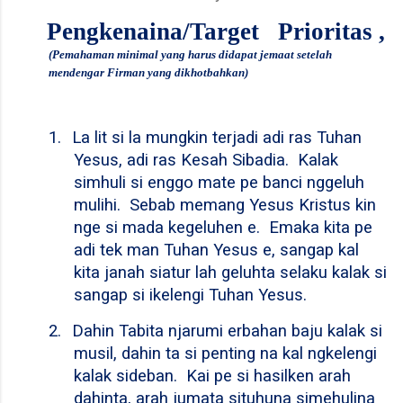
Pengkenaina/Target Prioritas ,
(Pemahaman minimal yang harus didapat jemaat setelah
mendengar Firman yang dikhotbahkan)
1.
La lit si la mungkin terjadi adi ras Tuhan
Yesus, adi ras Kesah Sibadia.
Kalak
simhuli si enggo mate pe banci nggeluh
mulihi.
Sebab memang Yesus Kristus kin
nge si mada kegeluhen e.
Emaka kita pe
adi tek man Tuhan Yesus e, sangap kal
kita janah siatur lah geluhta selaku kalak si
sangap si ikelengi Tuhan Yesus.
2.
Dahin Tabita njarumi erbahan baju kalak si
musil, dahin ta si penting na kal ngkelengi
kalak sideban.
Kai pe si hasilken arah
dahinta, arah jumata situhuna simehulina