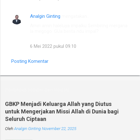
t
a
Analgin Ginting
mengatakan…
r
Amin amin haleluya impalku Sembiring mergana
la megogo. GUa berita ndu impal?
6 Mei 2022 pukul 09.10
Posting Komentar
Postingan populer dari blog ini
GBKP Menjadi Keluarga Allah yang Diutus
untuk Mengerjakan Missi Allah di Dunia bagi
Seluruh Ciptaan
Oleh
Analgin Ginting
November 22, 2025