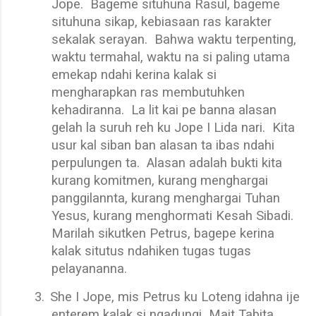
Jope.
Bageme situhuna Rasul, bageme
situhuna sikap, kebiasaan ras karakter
sekalak serayan.
Bahwa waktu terpenting,
waktu termahal, waktu na si paling utama
emekap ndahi kerina kalak si
mengharapkan ras membutuhken
kehadiranna.
La lit kai pe banna alasan
gelah la suruh reh ku Jope I Lida nari.
Kita
usur kal siban ban alasan ta ibas ndahi
perpulungen ta.
Alasan adalah bukti kita
kurang komitmen, kurang menghargai
panggilannta, kurang menghargai Tuhan
Yesus, kurang menghormati Kesah Sibadi.
Marilah sikutken Petrus, bagepe kerina
kalak situtus ndahiken tugas tugas
pelayananna.
3.
She I Jope, mis Petrus ku Loteng idahna ije
enterem kalak si ngadungi
Mait Tabita.