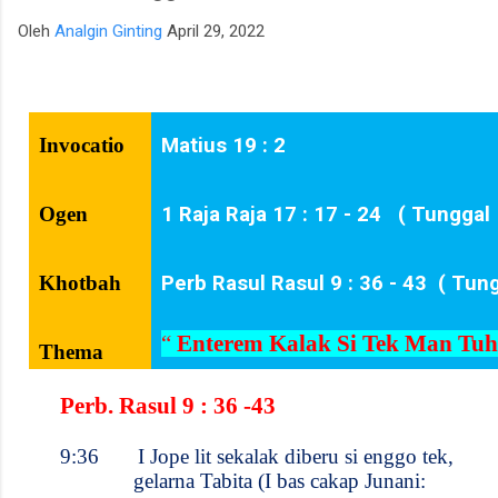
para talenta muda berpotensi tinggi seperti IM Satria Duta
Oleh
Analgin Ginting
April 29, 2022
Cahaya dan IM Nayaka Budhidharma. Sementara itu, Tim Putri
yang diperkuat jajaran Master Internasional Wanita (WIM)
seperti Shafira Devi Herfesa, Laysa Latifah, Ummi Fisabilillah,
dan Chelsea Monica Ignesias Sihite memiliki kedalaman sku...
Invocatio
Matius 19 : 2
Ogen
1 Raja Raja 17 : 17 - 24
( Tunggal
Khotbah
Perb Rasul Rasul 9 : 36 - 43
( Tun
“
Enterem Kalak Si Tek Man Tu
Thema
Perb. Rasul 9 : 36 -43
9:36
I Jope lit sekalak diberu si enggo tek,
gelarna Tabita (I bas cakap Junani: