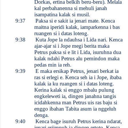
Dorkas, ertina belkih beru-beru). Melala
kal perbahanenna si mehuli janah
isampatina kalak si musil.
9:37
Paksa si e sakit ia jenari mate. Kenca
maitna iperidi kalak, iamparkenna i bas
ruangen si i datas loteng.
9:38
Kuta Jope la ndauhsa i Lida nari. Kenca
ajar-ajar si i Jope megi berita maka
Petrus paksa si e lit i Lida, isuruhna dua
kalak ndahi Petrus alu pemindon maka
pedas min ia reh.
9:39
E maka ersikap Petrus, jenari berkat ia
ras si erlegi e. Kenca seh ia i Jope, ibaba
kalak ia ku ruangen si i datas loteng.
Kerina kalak si enggo mbalu pulung
engkeleweti ia, dingen janahna tangis
icidahkenna man Petrus uis ras baju si
enggo ibahan Tabita asum ia nggeluh
denga.
9:40
Kenca bage isuruh Petrus kerina ndarat,
jenari erjimpuh ia dingen ertoto. Kenca