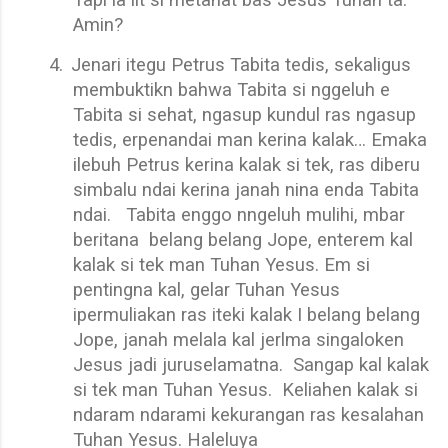
Tapi la lit si metahat bas Jesus Tuhan ta.
Amin?
4.
Jenari itegu Petrus Tabita tedis, sekaligus
membuktikn bahwa Tabita si nggeluh e
Tabita si sehat, ngasup kundul ras ngasup
tedis, erpenandai man kerina kalak… Emaka
ilebuh Petrus kerina kalak si tek, ras diberu
simbalu ndai kerina janah nina enda Tabita
ndai.
Tabita enggo nngeluh mulihi, mbar
beritana
belang belang Jope, enterem kal
kalak si tek man Tuhan Yesus. Em si
pentingna kal, gelar Tuhan Yesus
ipermuliakan ras iteki kalak I belang belang
Jope, janah melala kal jerlma singaloken
Jesus jadi juruselamatna.
Sangap kal kalak
si tek man Tuhan Yesus.
Keliahen kalak si
ndaram ndarami kekurangan ras kesalahan
Tuhan Yesus. Haleluya