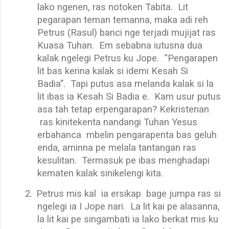
lako ngenen, ras notoken Tabita.
Lit
pegarapan teman temanna, maka adi reh
Petrus (Rasul) banci nge terjadi mujijat ras
Kuasa Tuhan.
Em sebabna iutusna dua
kalak ngelegi Petrus ku Jope.
“Pengarapen
lit bas kerina kalak si idemi Kesah Si
Badia”.
Tapi putus asa melanda kalak si la
lit ibas ia Kesah Si Badia e.
Kam usur putus
asa tah tetap erpengarapan? Kekristenan
ras kinitekenta nandangi Tuhan Yesus
erbahanca
mbelin pengarapenta bas geluh
enda, aminna pe melala tantangan ras
kesulitan.
Termasuk pe ibas menghadapi
kematen kalak sinikelengi kita.
2.
Petrus mis kal
ia ersikap
bage jumpa ras si
ngelegi ia I Jope nari.
La lit kai pe alasanna,
la lit kai pe singambati ia lako berkat mis ku