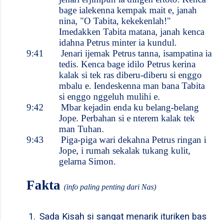
bage ialekenna kempak mait e, janah
nina, "O Tabita, kekekenlah!"
Imedakken Tabita matana, janah kenca
idahna Petrus minter ia kundul.
9:41
Jenari ijemak Petrus tanna, isampatina ia
tedis. Kenca bage idilo Petrus kerina
kalak si tek ras diberu-diberu si enggo
mbalu e. Iendeskenna man bana Tabita
si enggo nggeluh mulihi e.
9:42
Mbar kejadin enda ku belang-belang
Jope. Perbahan si e nterem kalak tek
man Tuhan.
9:43
Piga-piga wari dekahna Petrus ringan i
Jope, i rumah sekalak tukang kulit,
gelarna Simon.
Fakta
(info paling penting dari Nas)
1.
Sada Kisah si sangat menarik ituriken bas