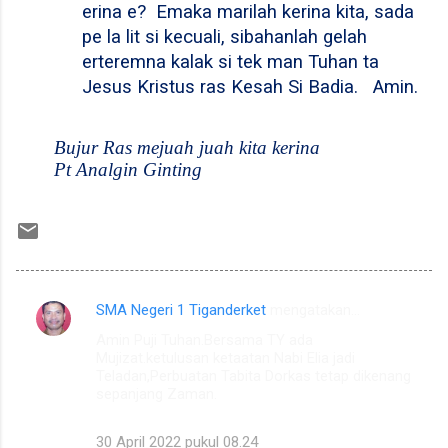
erina e?
Emaka marilah kerina kita, sada
pe la lit si kecuali, sibahanlah gelah
erteremna kalak si tek man Tuhan ta
Jesus Kristus ras Kesah Si Badia.
Amin.
Bujur Ras mejuah juah kita kerina
Pt Analgin Ginting
SMA Negeri 1 Tiganderket
mengatakan…
K
Amin Puji Tuhan.Bersama TY ada
o
Mujizat.ketulusan ketaatan Nabi Elia jadi
m
Teladan,Perbuatan Tabita Dorkas tetap dikenang
sepanjang Zaman.
e
n
30 April 2022 pukul 08.24