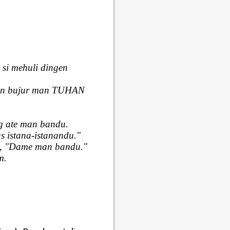
 si mehuli dingen
aken bujur man TUHAN
ng ate man bandu.
s istana-istanandu."
m, "Dame man bandu."
m.