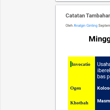
Catatan Tambahan
Oleh
Analgin Ginting
Septem
Mingg
Usaha
Invocatio
ibere
bas p
Ogen
Kolos
Masmu
Khotbah