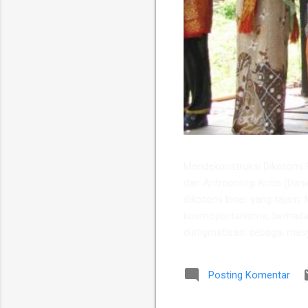
​Mendekonstruksi Dikotomi Pe
dan Antropologi Kritis (Dan
dikotomi biner yang tajam: M
kosmopolitanisme; berhada
distigmatisasi sebagai masya
secara metodologis, melain
yang harmonis di kawasan Su
Posting Komentar
dan antropolog Universitas 
etnis antara Suku Karo dan 