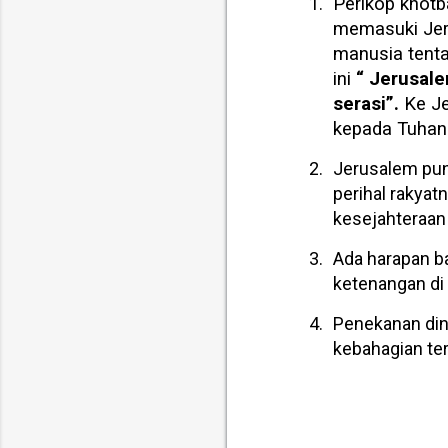
1.
Perikop khotb
memasuki Jer
manusia tent
ini
“ Jerusale
serasi”.
Ke Je
kepada Tuhan
2.
Jerusalem pun
perihal rakya
kesejahteraan
3.
Ada harapan b
ketenangan di 
4.
Penekanan di
kebahagian ter