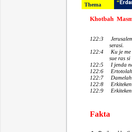
“
Erda
Thema
Khotbah
Masmu
122:3
Jerusalem
serasi.
122:4
Ku je me
sue ras s
122:5
I jenda n
122:6
Ertotola
122:7
Damelah i
122:8
Erkiteke
122:9
Erkiteke
Fakta