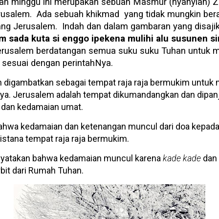
ah minggu ini merupakan sebuah Masmur (nyanyian) Zi
usalem.
Ada sebuah khikmad
yang tidak mungkin bera
ang Jerusalem.
Indah dan dalam gambaran yang disaji
m sada kuta si enggo ipekena mulihi alu susunen s
rusalem berdatangan semua suku suku Tuhan untuk 
 sesuai dengan perintahNya.
 digambatkan sebagai tempat raja raja bermukim untuk 
tnya. Jerusalem adalah tempat dikumandangkan dan dipan
 dan kedamaian umat.
ahwa kedamaian dan ketenangan muncul dari doa kepada
istana tempat raja raja bermukim.
nyatakan bahwa kedamaian muncul karena
kade kade
dan 
bit dari Rumah Tuhan.