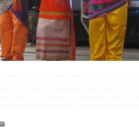
dalaman-Pesisir dan Mitologi Etnitisasi Kolonial di Sumatera Utara ​ 
iel Perret & Erond L. Damanik) ​Historiografi arus utama Sumatera Uta
elayu di ranah pesisir yang diidentikkan dengan keadaban, literasi, I
pan dengan suku-suku pedalaman—yang disatukan di bawah label p
rakat terisolasi, kasar, tak beradab, hingga kanibal. Narasi dikotomi
kan juga mengabaikan fakta sejarah mengenai dinamika integrasi so
matera Timur Laut prakolonial. ​Melalui sintesis pemikiran ahli sejar
Negeri Medan, Prof. Erond L. Damanik, artikel ini mengurai fakta bah
Suku Mela...