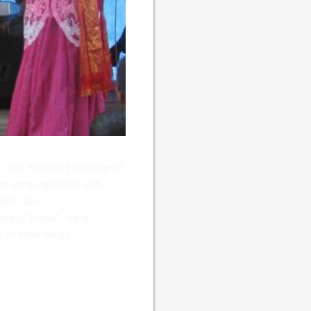
Oleh: Sintesis Historiografi
ra kerap dipenjara oleh
slam, dan
ayung "Batak"—yang
s ini tidak hanya cacat
sio-ekonomi dan politik
ah Perancis, Daniel Perret,
wa keterpisahan kultural dan