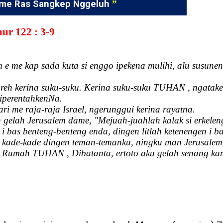
me Ras Sangkep Nggeluh
”
r 122 : 3-9
 e me kap sada kuta si enggo ipekena mulihi, alu susunen
 reh kerina suku-suku. Kerina suku-suku TUHAN , ngat
i iperentahkenNa.
ari me raja-raja Israel, ngerunggui kerina rayatna.
h gelah Jerusalem dame, "Mejuah-juahlah kalak si erkele
 bas benteng-benteng enda, dingen litlah ketenengen i ba
n kade-kade dingen teman-temanku, ningku man Jerusale
n Rumah TUHAN , Dibatanta, ertoto aku gelah senang ka