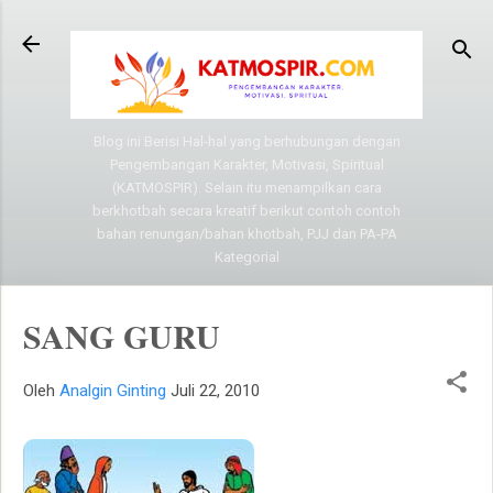
Langsung ke konten utama
Blog ini Berisi Hal-hal yang berhubungan dengan
Pengembangan Karakter, Motivasi, Spiritual
(KATMOSPIR). Selain itu menampilkan cara
berkhotbah secara kreatif berikut contoh contoh
bahan renungan/bahan khotbah, PJJ dan PA-PA
Kategorial
SANG GURU
Oleh
Analgin Ginting
Juli 22, 2010