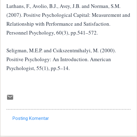
Luthans, F., Avolio, B.J., Avey, J.B. and Norman, S.M.
(2007). Positive Psychological Capital: Measurement and
Relationship with Performance and Satisfaction.
Personnel Psychology, 60(3), pp.541–572.
Seligman, M.E.P. and Csikszentmihalyi, M. (2000).
Positive Psychology: An Introduction. American
Psychologist, 55(1), pp.5–14.
Posting Komentar
K
o