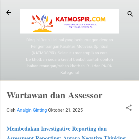
Langsung ke konten utama
Blog ini Berisi Hal-hal yang berhubungan dengan
Pengembangan Karakter, Motivasi, Spiritual
(KATMOSPIR). Selain itu menampilkan cara
berkhotbah secara kreatif berikut contoh contoh
bahan renungan/bahan khotbah, PJJ dan PA-PA
Kategorial
Wartawan dan Assessor
Oleh
Analgin Ginting
Oktober 21, 2025
Membedakan Investigative Reporting dan
Assessment Reporting: Antara Negative Thinking