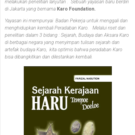
melakukan penelitian lanjutan . Sebuah yayasan baru berdiri
di Jakarta yang bernama
Karo Foundation.
Yayasan ini mempunyai Badan Pekerja untuk menggali dan
menghidupkan kembali Peradaban Karo. Melalui riset dan
penelitian dalam 3 bidang : Sejarah, Budaya dan Aksara Karo
di berbagai negara yang menyimpan tulisan sejarah dan
artefak budaya Karo, kita optimis bahwa peradaban Karo
bisa dibangkitkan dan dilestarikan kembali.