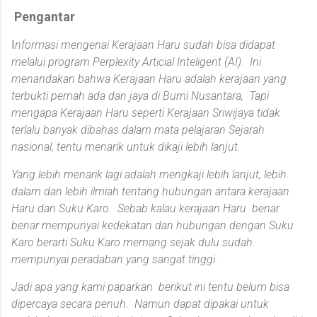
dan antropolog Universitas Negeri Medan, Prof. Erond L.
Pengantar
Damanik, artikel ini mengurai fakta bahwa keterpisahan kultural
I
nformasi mengenai Kerajaan Haru sudah bisa didapat
dan etnis antara Suku Karo dan Suku Mela...
melalui program Perplexity Articial Inteligent (AI). Ini
menandakan bahwa Kerajaan Haru adalah kerajaan yang
terbukti pernah ada dan jaya di Bumi Nusantara, Tapi
mengapa Kerajaan Haru seperti Kerajaan Sriwijaya tidak
terlalu banyak dibahas dalam mata pelajaran Sejarah
nasional, tentu menarik untuk dikaji lebih lanjut.
Yang lebih menarik lagi adalah mengkaji lebih lanjut, lebih
dalam dan lebih ilmiah tentang hubungan antara kerajaan
Haru dan Suku Karo. Sebab kalau kerajaan Haru benar
benar mempunyai kedekatan dan hubungan dengan Suku
Karo berarti Suku Karo memang sejak dulu sudah
mempunyai peradaban yang sangat tinggi.
Jadi apa yang kami paparkan berikut ini tentu belum bisa
dipercaya secara penuh. Namun dapat dipakai untuk