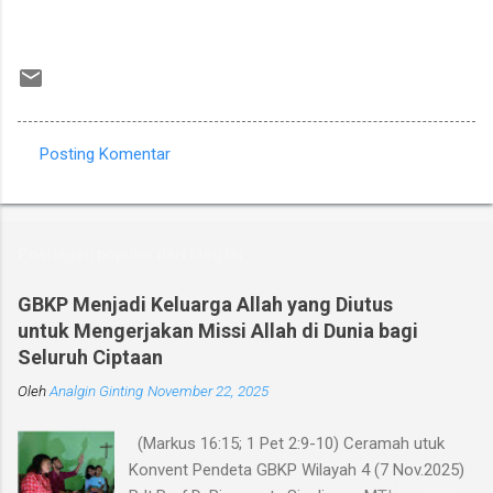
Posting Komentar
K
o
m
Postingan populer dari blog ini
e
n
GBKP Menjadi Keluarga Allah yang Diutus
untuk Mengerjakan Missi Allah di Dunia bagi
t
Seluruh Ciptaan
a
Oleh
r
Analgin Ginting
November 22, 2025
(Markus 16:15; 1 Pet 2:9-10) Ceramah utuk
Konvent Pendeta GBKP Wilayah 4 (7 Nov.2025)