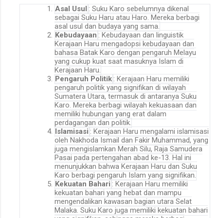
Asal Usul
: Suku Karo sebelumnya dikenal
sebagai Suku Haru atau Haro. Mereka berbagi
asal usul dan budaya yang sama
.
Kebudayaan
: Kebudayaan dan linguistik
Kerajaan Haru mengadopsi kebudayaan dan
bahasa Batak Karo dengan pengaruh Melayu
yang cukup kuat saat masuknya Islam di
Kerajaan Haru
.
Pengaruh Politik
: Kerajaan Haru memiliki
pengaruh politik yang signifikan di wilayah
Sumatera Utara, termasuk di antaranya Suku
Karo. Mereka berbagi wilayah kekuasaan dan
memiliki hubungan yang erat dalam
perdagangan dan politik
.
Islamisasi
: Kerajaan Haru mengalami islamisasi
oleh Nakhoda Ismail dan Fakir Muhammad, yang
juga mengislamkan Merah Silu, Raja Samudera
Pasai pada pertengahan abad ke-13. Hal ini
menunjukkan bahwa Kerajaan Haru dan Suku
Karo berbagi pengaruh Islam yang signifikan
.
Kekuatan Bahari
: Kerajaan Haru memiliki
kekuatan bahari yang hebat dan mampu
mengendalikan kawasan bagian utara Selat
Malaka. Suku Karo juga memiliki kekuatan bahari