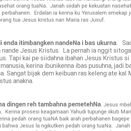
asehat orang tuaNa.
Janah siidah pe kekuatan nasehat
e perbahanen.
Erdalan ia kerina ku Yerusalem emekap ja
rang tua Jesus kristus nari Maria ras Jusuf.
di enda itimbangken nandeNa i bas ukurna
.
Sad
a nande Jesus Kristus.
La pernah ia nggit sitog
s. Tapi kai pe siidahna ibahan Jesus Kristus si 
n manusia, kerina ibunikenna ibas pusuhna, jadi
a. Sangat bijak dem keibuan ras keleng ate kal 
stus anakna.
nna dingen reh tambahna pemetehNa
. Jesus mbel
.
Kerina prosesi keagamaan Yahudi tupunge iikuti Mari
kerina pedah orang tuaNA baik arah perbahanen bagepe
gi bahwa Jesus la ngikutken pedah orang tuaNa.
Janah 