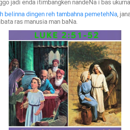
nggo jadi enda itimbangken nandeNa i bas ukurna
eh belinna dingen reh tambahna pemetehNa
, ja
ibata ras manusia man baNa.