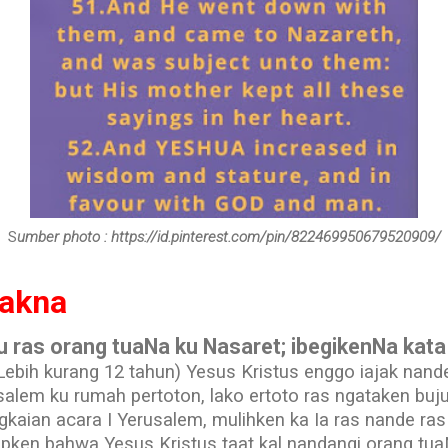
S
umber photo : https://id.pinterest.com/pin/822469950679520909/
Makna
du ras orang tuaNa ku Nasaret; ibegikenNa kat
Lebih kurang 12 tahun) Yesus Kristus enggo iajak nand
salem ku rumah pertoton, lako ertoto ras ngataken buj
gkaian acara I Yerusalem, mulihken ka Ia ras nande ra
japken bahwa Yesus Kristus taat kal nandangi orang tu