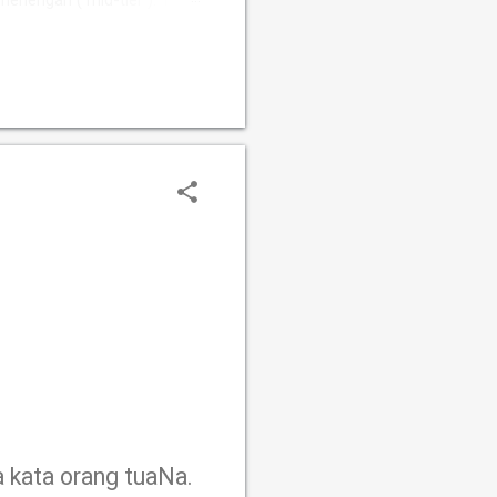
 menengah ( mid-tier ). Tim
Susanto Megaranto dengan
Sementara itu, Tim Putri
fah, Ummi Fisabilillah, dan
a kata orang tuaNa.