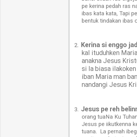
pe kerina pedah ras n
ibas kata kata, Tapi p
bentuk tindakan ibas o
Kerina si enggo ja
2.
kal ituduhken Mari
anakna Jesus Kristu
si la biasa ilakoke
iban Maria man ban
nandangi Jesus Kri
Jesus pe reh beli
3.
orang tuaNa Ku Tuhan
Jesus pe iikutkenna 
tuana.
La pernah ibe