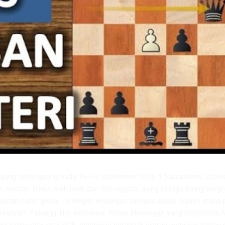
6 yang berlangsung pada 15–27 September 2026 di Samarkand, Uzbeki
m sejarah. Diikuti oleh lebih dari 200 negara, ajang beregu paling berge
atan catur global. Di tengah kepungan raksasa dunia, sejauh mana 
restasi? ​ Peluang Tim Indonesia: Posisi Menengah yang Berpotensi 