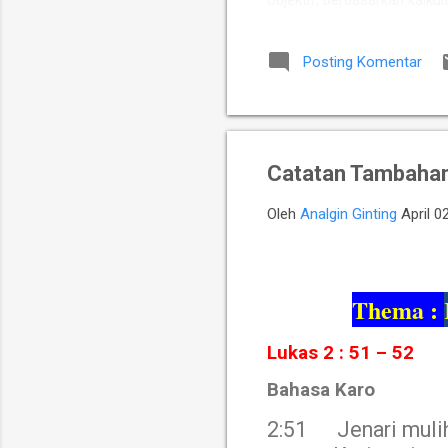
objektif, berdasarkan kalkul
Putra Indonesia memuncul
para talenta muda berpoten
Posting Komentar
yang diperkuat jajaran Mast
Chelsea Monica Ignesias Sih
Catatan Tambahan 
Oleh
Analgin Ginting
April 0
Thema :
Lukas 2 : 51 – 52
Bahasa Karo
2:51
Jenari muli