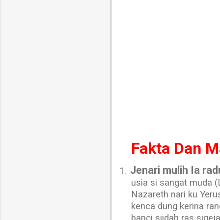
Fakta Dan 
Jenari mulih Ia ra
1.
usia si sangat muda (
Nazareth nari ku Yeru
kenca dung kerina ran
banci siidah ras sige