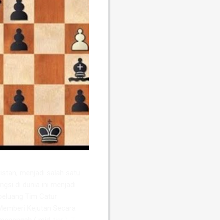
stan, menjadi salah satu
ngsi di dunia ini menjadi
peluang Tim Catur
Memberi Kejutan ​Secara