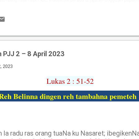
asi rating rata-rata FIDE, Indonesia berada di jajaran unggulan papan
kan kekuatan berkat perpaduan pengalamannya Grandmaster (GM) 
si tinggi seperti IM Satria Duta Cahaya dan IM Nayaka Budhidharma. 
er Internasional Wanita (WIM) seperti Shafira Devi Herfesa, Laysa Lati
ite memiliki kedalaman sku...
PJJ 2 – 8 April 2023
2, 2023
Lukas 2 : 51-52
Reh Belinna dingen reh tambahna pemeteh
h Ia radu ras orang tuaNa ku Nasaret; ibegikenN