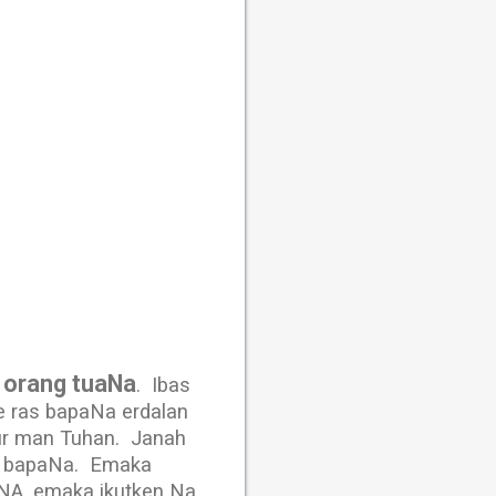
a orang tuaNa
.
Ibas
e ras bapaNa erdalan
ur man Tuhan.
Janah
s bapaNa.
Emaka
aNA, emaka ikutken Na