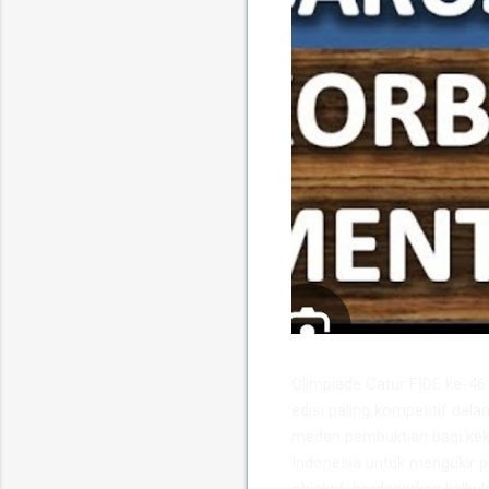
​Olimpiade Catur FIDE ke-4
edisi paling kompetitif dala
medan pembuktian bagi keku
Indonesia untuk mengukir p