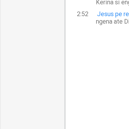
Kerina si e
2:52
Jesus pe r
ngena ate D