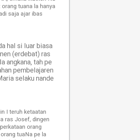
 orang tuana la hanya
di saja ajar ibas
a hal si luar biasa
anen (erdebat) ras
la angkana, tah pe
 bahan pembelajaren
Maria selaku nande
in I teruh ketaatan
a ras Josef, dingen
 perkataan orang
orang tuaNa pe la