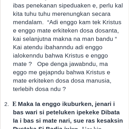
ibas penekanan sipeduaken e, perlu kal
kita tuhu tuhu merenungkan secara
mendalam.
“Adi enggo kam tek Kristus
e enggo mate erkiteken dosa dosanta,
kai selanjutna makna na man bandu “
Kai atendu ibahanndu adi enggo
ialokenndu bahwa Kristus e enggo
mate ?
Ope denga jawabndu, ma
eggo me gejapndu bahwa Kristus e
mate erkiteken dosa dosa manusia,
terlebih dosa ndu ?
E
Maka Ia enggo ikuburken, jenari i
2.
bas wari si peteluken ipekeke Dibata
Ia i bas si mate nari, sue ras kesaksin
jujur.
Uga kin