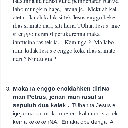
isusunna ka narasi guna pembenaran bahwa
labo mungkin bage,
atena je.
Mekuah kal
ateta.
Janah kalak si tek Jesus enggo keke
ibas si mate nari, situhuna TUhan Jesus
nge
si enggo nerangi perukurenna maka
iantusina ras tek ia.
Kam uga ?
Ma labo
nina kalak Jesus e enggo keke ibas si mate
nari ? Nindu gia ?
Maka Ia enggo encidahken diriNa
3.
man Petrus, jenari man rasul si
sepuluh dua kalak
.
TUhan ta Jesus e
igejapna kal maka mesera kal manusia tek
kerna kekekenNA.
Emaka ope denga IA