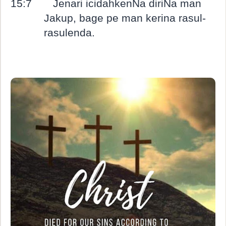
15:7
Jenari icidahkenNa diriNa man
Jakup, bage pe man kerina rasul-
rasulenda.