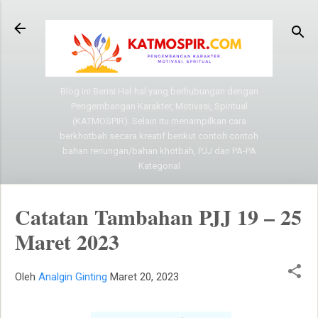
Langsung ke konten utama
Blog ini Berisi Hal-hal yang berhubungan dengan
Pengembangan Karakter, Motivasi, Spiritual
(KATMOSPIR). Selain itu menampilkan cara
berkhotbah secara kreatif berikut contoh contoh
bahan renungan/bahan khotbah, PJJ dan PA-PA
Kategorial
Catatan Tambahan PJJ 19 – 25
Maret 2023
Oleh
Analgin Ginting
Maret 20, 2023