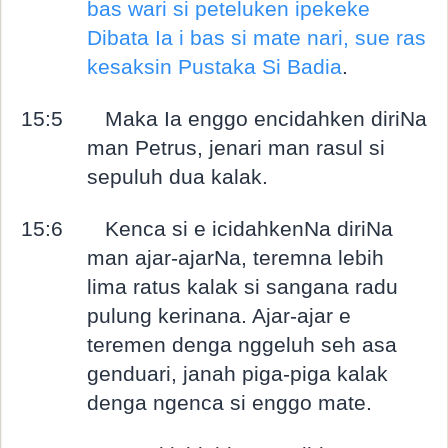
bas wari si peteluken ipekeke
Dibata Ia i bas si mate nari, sue ras
kesaksin Pustaka Si Badia
.
15:5
Maka Ia enggo encidahken diriNa
man Petrus, jenari man rasul si
sepuluh dua kalak.
15:6
Kenca si e icidahkenNa diriNa
man ajar-ajarNa, teremna lebih
lima ratus kalak si sangana radu
pulung kerinana. Ajar-ajar e
teremen denga nggeluh seh asa
genduari, janah piga-piga kalak
denga ngenca si enggo mate.