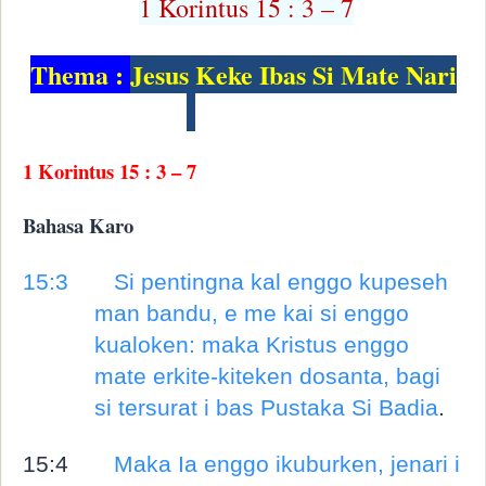
1 Korintus 15 : 3 – 7
Thema :
Jesus Keke Ibas Si Mate Nari
1 Korintus 15 : 3 – 7
Bahasa Karo
15:3
Si pentingna kal enggo kupeseh
man bandu, e me kai si enggo
kualoken: maka Kristus enggo
mate erkite-kiteken dosanta, bagi
si tersurat i bas Pustaka Si Badia
.
15:4
Maka Ia enggo ikuburken, jenari i