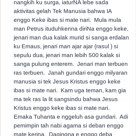
nangkih ku surga, iaturNA lebe sada
aktivitas gelah Tek Manusia bahwa IA
enggo Keke ibas si mate nari.
Mula mula
man Petrus ituduhkenna diriNa enggo keke,
jenari man dua kalak murid si sanga erdalan
ku Emaus, jenari man ajar ajar (rasul ) si
sepulu dua, jenari man lebih 500 kalak si
sanga pulung enterem.
Jenari man terbuen
ras terbuen.
Janah gundari enggo milyaran
manusia si tek Jesus Kristus enggo keke
ibas si mate nari.
Kam uga teman, kam gia
ma tek ras la lit sangsindu bahwa Jesus
Kristus enggo keke ibas si mate nari.
Emaka Tuhanta e nggeluh asa gundari.
Adi
pemimpin tah nabi agama si deban enggo
mate kerina.
Dagingna e enggo deba