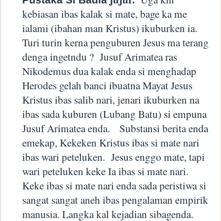
Pustaka Si Badia
kebiasan ibas kalak si mate, bage ka me
ialami (ibahan man Kristus) ikuburken ia.
Turi turin kerna penguburen Jesus ma terang
denga ingetndu ?
Jusuf Arimatea ras
Nikodemus dua kalak enda si menghadap
Herodes gelah banci ibuatna Mayat Jesus
Kristus ibas salib nari, jenari ikuburken na
ibas sada kuburen (Lubang Batu) si empuna
Jusuf Arimatea enda.
Substansi berita enda
emekap, Kekeken Kristus ibas si mate nari
ibas wari peteluken.
Jesus enggo mate, tapi
wari peteluken keke Ia ibas si mate nari.
Keke ibas si mate nari enda sada peristiwa si
sangat sangat aneh ibas pengalaman empirik
manusia. Langka kal kejadian sibagenda.