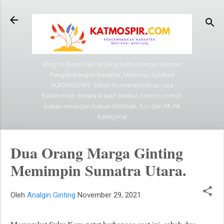
Langsung ke konten utama
Blog ini Berisi Hal-hal yang berhubungan dengan
Pengembangan Karakter, Motivasi, Spiritual
(KATMOSPIR). Selain itu menampilkan cara
berkhotbah secara kreatif berikut contoh contoh
bahan renungan/bahan khotbah, PJJ dan PA-PA
Kategorial
Dua Orang Marga Ginting
Memimpin Sumatra Utara.
Oleh
Analgin Ginting
November 29, 2021