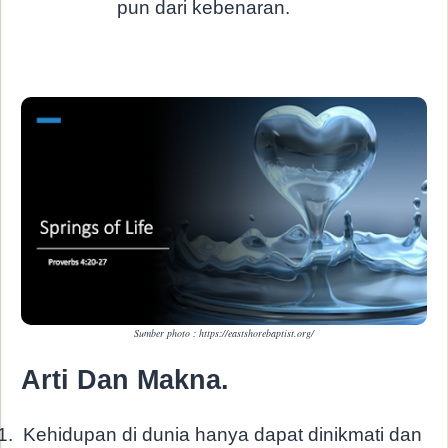
pun dari kebenaran.
Sumber photo : https://eastshorebaptist.org/
Arti Dan Makna.
1.
Kehidupan di dunia hanya dapat dinikmati dan