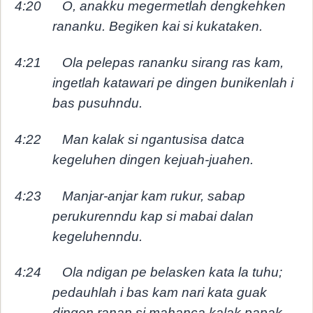
4:20
O, anakku megermetlah dengkehken
rananku. Begiken kai si kukataken.
4:21
Ola pelepas rananku sirang ras kam,
ingetlah katawari pe dingen bunikenlah i
bas pusuhndu.
4:22
Man kalak si ngantusisa datca
kegeluhen dingen kejuah-juahen.
4:23
Manjar-anjar kam rukur, sabap
perukurenndu kap si mabai dalan
kegeluhenndu.
4:24
Ola ndigan pe belasken kata la tuhu;
pedauhlah i bas kam nari kata guak
dingen ranan si mahanca kalak papak.