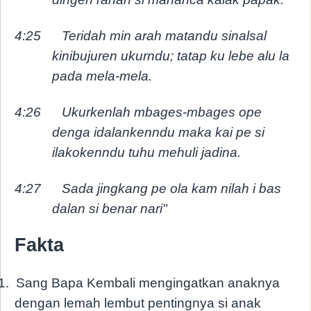
4:25
Teridah min arah matandu sinalsal
kinibujuren ukurndu; tatap ku lebe alu la
pada mela-mela.
4:26
Ukurkenlah mbages-mbages ope
denga idalankenndu maka kai pe si
ilakokenndu tuhu mehuli jadina.
4:27
Sada jingkang pe ola kam nilah i bas
dalan si benar nari"
Fakta
1.
Sang Bapa Kembali mengingatkan anaknya
dengan lemah lembut pentingnya si anak