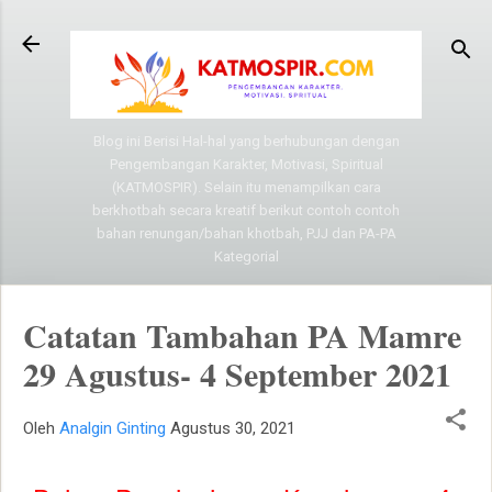
Langsung ke konten utama
Blog ini Berisi Hal-hal yang berhubungan dengan
Pengembangan Karakter, Motivasi, Spiritual
(KATMOSPIR). Selain itu menampilkan cara
berkhotbah secara kreatif berikut contoh contoh
bahan renungan/bahan khotbah, PJJ dan PA-PA
Kategorial
Catatan Tambahan PA Mamre
29 Agustus- 4 September 2021
Oleh
Analgin Ginting
Agustus 30, 2021