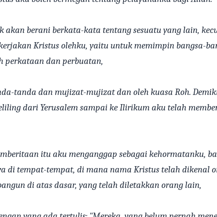
k akan berani berkata-kata tentang sesuatu yang lain, kec
ikerjakan Kristus olehku, yaitu untuk memimpin bangsa-ba
eh perkataan dan perbuatan,
nda-tanda dan mujizat-mujizat dan oleh kuasa Roh. Demi
eliling dari Yerusalem sampai ke Ilirikum aku telah memb
mberitaan itu aku menganggap sebagai kehormatanku, ba
 di tempat-tempat, di mana nama Kristus telah dikenal o
ngun di atas dasar, yang telah diletakkan orang lain,
dengan yang ada tertulis: "Mereka, yang belum pernah mene