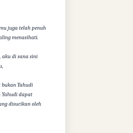
mu juga telah penuh
ling menasihati.
aku di sana sini
u,
a bukan Yahudi
n Yahudi dapat
ang disucikan oleh