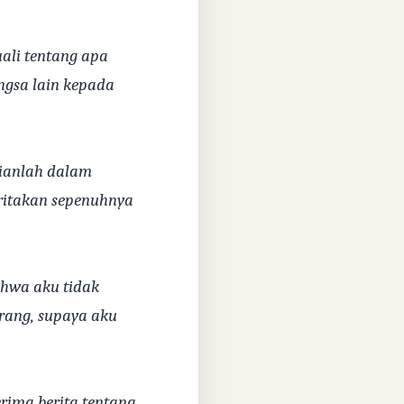
uali tentang apa
ngsa lain kepada
kianlah dalam
eritakan sepenuhnya
hwa aku tidak
rang, supaya aku
rima berita tentang