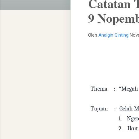
Catatan 
9 Nopemb
Oleh
Analgin Ginting
Nove
Thema
:
“
Megah 
Tujuan
:
Gelah 
1.
Nget
2.
Ikut