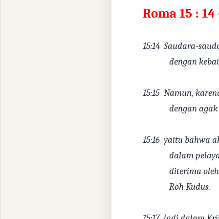
Roma 15 : 14 
15:14
Saudara-sauda
dengan kebai
15:15
Namun, karena
dengan agak 
15:16
yaitu bahwa a
dalam pelaya
diterima ole
Roh Kudus.
15:17
Jadi dalam Kri