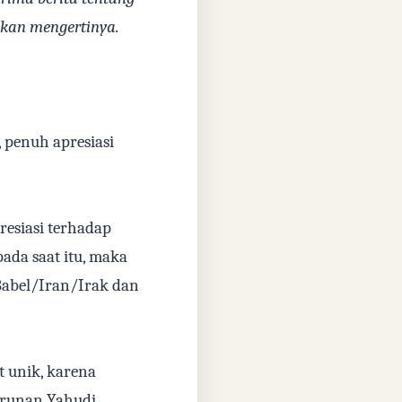
.
akan mengertinya
 penuh apresiasi
esiasi terhadap
pada saat itu, maka
abel/Iran/Irak dan
 unik, karena
runan Yahudi,.