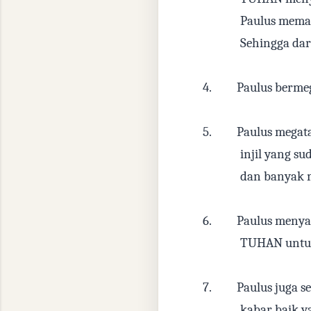
Paulus meman
Sehingga dar
4.
Paulus berme
5.
Paulus megat
injil yang s
dan banyak m
6.
Paulus menya
TUHAN untuk
7.
Paulus juga 
kabar baik ya