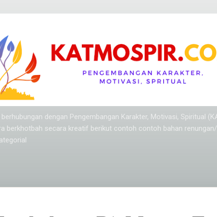
Langsung ke konten utama
ang berhubungan dengan Pengembangan Karakter, Motivasi, Spiritual (
ra berkhotbah secara kreatif berikut contoh contoh bahan renungan
tegorial