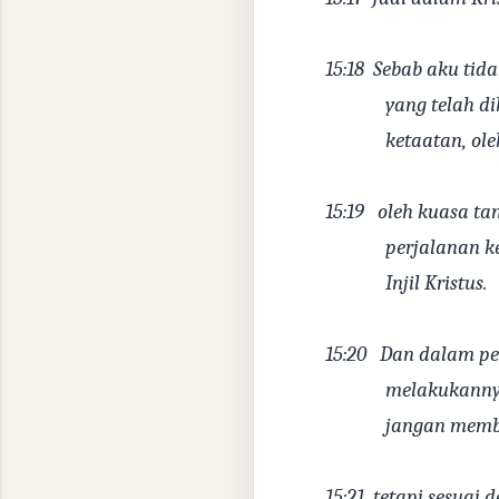
15:18
Sebab aku tida
yang telah d
ketaatan, ol
15:19
oleh kuasa ta
perjalanan k
Injil Kristus.
15:20
Dan dalam pe
melakukannya
jangan memba
15:21
tetapi sesuai 