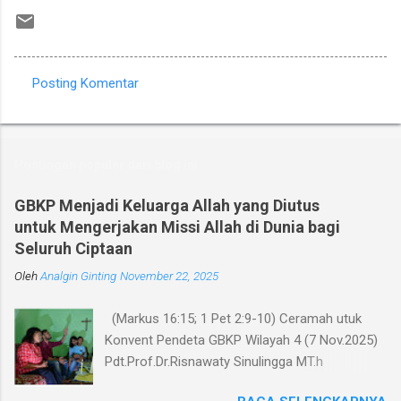
Posting Komentar
K
o
m
Postingan populer dari blog ini
e
n
GBKP Menjadi Keluarga Allah yang Diutus
untuk Mengerjakan Missi Allah di Dunia bagi
t
Seluruh Ciptaan
a
Oleh
r
Analgin Ginting
November 22, 2025
(Markus 16:15; 1 Pet 2:9-10) Ceramah utuk
Konvent Pendeta GBKP Wilayah 4 (7 Nov.2025)
Pdt.Prof.Dr.Risnawaty Sinulingga MT.h
Pengantar Puji Syukur kepada Tuhan untuk