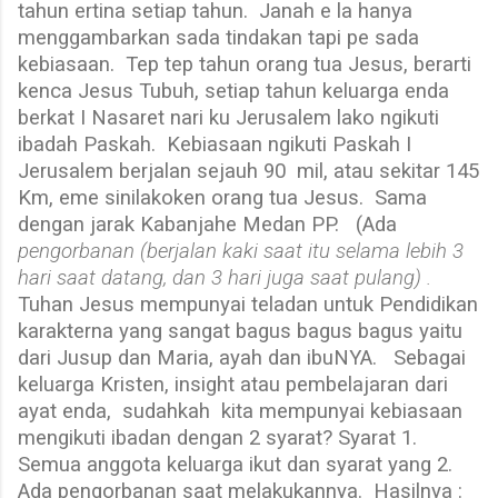
tahun ertina setiap tahun.
Janah e la hanya
menggambarkan sada tindakan tapi pe sada
kebiasaan.
Tep tep tahun orang tua Jesus, berarti
kenca Jesus Tubuh, setiap tahun keluarga enda
berkat I Nasaret nari ku Jerusalem lako ngikuti
ibadah Paskah.
Kebiasaan ngikuti Paskah I
Jerusalem berjalan sejauh 90
mil, atau sekitar 145
Km, eme sinilakoken orang tua Jesus.
Sama
dengan jarak Kabanjahe Medan PP.
(Ada
pengorbanan (berjalan kaki saat itu selama lebih 3
hari saat datang, dan 3 hari juga saat pulang) .
Tuhan Jesus mempunyai teladan untuk Pendidikan
karakterna yang sangat bagus bagus bagus yaitu
dari Jusup dan Maria, ayah dan ibuNYA.
Sebagai
keluarga Kristen, insight atau pembelajaran dari
ayat enda,
sudahkah
kita mempunyai kebiasaan
mengikuti ibadan dengan 2 syarat? Syarat 1.
Semua anggota keluarga ikut dan syarat yang 2.
Ada pengorbanan saat melakukannya.
Hasilnya :