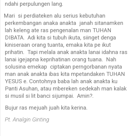
ndahi perpulungen lang.
Mari
si perdiateken alu serius kebutuhan
perkembangan anaka anakta
janah sitanamken
lah keleng ate ras pengenalan man TUHAN
DIBATA.
Adi kita si tubuh ikuta, siinget denga
kiniseraan orang tuanta, emaka kita pe ikut
prihatin.
Tapi melala anak anakta lanai idahna ras
lanai igejapna keprihatinan orang tuana.
Nah
solusina emekap
ciptakan perngorbanan nyata
man anak anakta ibas kita mpetandaken TUHAN
YESUS e. Contohnya baba lah anak anakta ku
Panti Asuhan, atau mbereken sedekah man kalak
si musil si lit banci sijumpai.
Amin?.
Bujur ras mejuah juah kita kerina.
Pt. Analgin Ginting