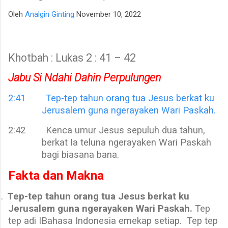
para talenta muda berpotensi tinggi seperti IM Satria Duta
Oleh
Analgin Ginting
November 10, 2022
Cahaya dan IM Nayaka Budhidharma. Sementara itu, Tim Putri
yang diperkuat jajaran Master Internasional Wanita (WIM)
seperti Shafira Devi Herfesa, Laysa Latifah, Ummi Fisabilillah,
Khotbah : Lukas 2 : 41 – 42
dan Chelsea Monica Ignesias Sihite memiliki kedalaman sku...
Jabu Si Ndahi Dahin Perpulungen
2:41
Tep-tep tahun orang tua Jesus berkat ku
Jerusalem guna ngerayaken Wari Paskah.
2:42
Kenca umur Jesus sepuluh dua tahun,
berkat Ia teluna ngerayaken Wari Paskah
bagi biasana bana
.
Fakta dan Makna
.
Tep-tep tahun orang tua Jesus berkat ku
Jerusalem guna ngerayaken Wari Paskah.
Tep
tep adi IBahasa Indonesia emekap setiap.
Tep tep