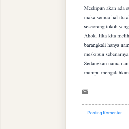
Meskipun akan ada s
maka semua hal itu ak
seseorang tokoh yang
Ahok.
Jika kita mel
barangkali hanya na
meskipun sebenarny
Sedangkan nama nama 
mampu mengalahka
Posting Komentar
K
o