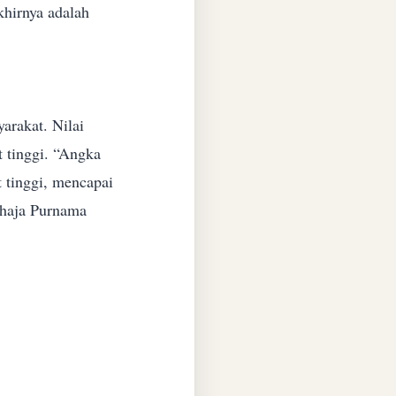
khirnya adalah
arakat.
Nilai
 tinggi.
“Angka
 tinggi, mencapai
ahaja Purnama