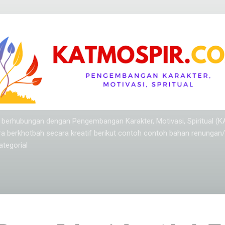
Langsung ke konten utama
ang berhubungan dengan Pengembangan Karakter, Motivasi, Spiritual (
ra berkhotbah secara kreatif berikut contoh contoh bahan renungan
tegorial