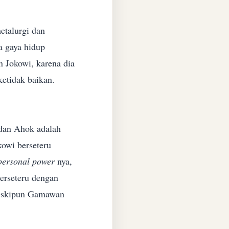
etalurgi dan
ta gaya hidup
 Jokowi, karena dia
ketidak baikan.
 dan Ahok adalah
kowi berseteru
personal power
nya,
erseteru dengan
eskipun Gamawan