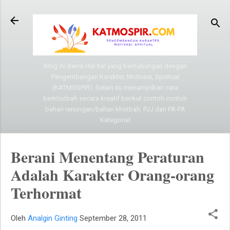
Langsung ke konten utama
Blog ini Berisi Hal-hal yang berhubungan dengan
Pengembangan Karakter, Motivasi, Spiritual
(KATMOSPIR). Selain itu menampilkan cara
berkhotbah secara kreatif berikut contoh contoh
bahan renungan/bahan khotbah, PJJ dan PA-PA
Kategorial
Berani Menentang Peraturan
Adalah Karakter Orang-orang
Terhormat
Oleh
Analgin Ginting
September 28, 2011