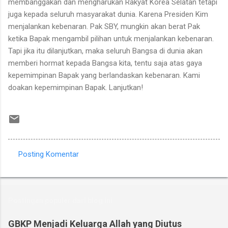
membanggakan dan mengharukan Rakyat Korea Selatan tetapi
juga kepada seluruh masyarakat dunia. Karena Presiden Kim
menjalankan kebenaran. Pak SBY, mungkin akan berat Pak
ketika Bapak mengambil pilihan untuk menjalankan kebenaran.
Tapi jika itu dilanjutkan, maka seluruh Bangsa di dunia akan
memberi hormat kepada Bangsa kita, tentu saja atas gaya
kepemimpinan Bapak yang berlandaskan kebenaran. Kami
doakan kepemimpinan Bapak. Lanjutkan!
Posting Komentar
K
o
m
Postingan populer dari blog ini
e
n
GBKP Menjadi Keluarga Allah yang Diutus