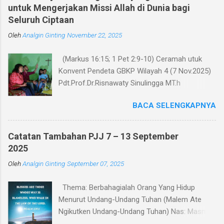
untuk Mengerjakan Missi Allah di Dunia bagi
t
Seluruh Ciptaan
a
Oleh
r
Analgin Ginting
November 22, 2025
(Markus 16:15; 1 Pet 2:9-10) Ceramah utuk
Konvent Pendeta GBKP Wilayah 4 (7 Nov.2025)
Pdt.Prof.Dr.Risnawaty Sinulingga MT.h
Pengantar Puji Syukur kepada Tuhan untuk
BACA SELENGKAPNYA
kesempatan berharga saat ini dalam
menyampaikan ceramah tentang visi baru
gereja GBKP. Ceramah ini disampaikan menurut
Catatan Tambahan PJJ 7 – 13 September
perumusan visi, dianalisa berdasarkan teks
2025
acuan (Markus 16:15 dan 1 Petrus 2:9-10),
Oleh
Analgin Ginting
September 07, 2025
dibandingkan dengan panggilan gereja dalam
Tata Gereja GBKP. Rumusan visi dan panggilan
Thema: Berbahagialah Orang Yang Hidup
GBKP yang sedikit berbeda dengan teks acuan
Menurut Undang-Undang Tuhan (Malem Ate
Alkitab, menunjukkan bahwa GBKP memiliki
Ngikutken Undang-Undang Tuhan) Nas: Masmur
landasan dogmatis yang cukup kuat dalam
119:1–7 Pembukaan Setiap manusia pada