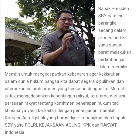
dan antropolog Universitas Negeri Medan, Prof. Erond L.
Bapak Presiden
Damanik, artikel ini mengurai fakta bahwa keterpisahan kultural
SBY saat ini
dan etnis antara Suku Karo dan Suku Mela...
barangkali
sedang dalam
proses berfikir
yang sangat
berat melakukan
pertimbangan
dalam memilih.
Memilih untuk mengedepankan kebenaran agar kekisruhan
dalam dunia hukum bangsa kita dapat segera dipulihkan dan
diteruskan seluruh proses yang berkaitan dengan itu. Memilih
untuk mengedepankan kepentingan rakyat, terutama dari sisi
perasaan rakyat tentang komitmen penerapan hukum tadi,
khususnya yang berkaitan dengan penanganan masalah
Korupsi. Ada 4 pihak yang harus dipertimbangkan oleh bapak
SBY yaitu POLRI, KEJAKSAAN AGUNG, KPK dan RAKYAT
Indonesia.