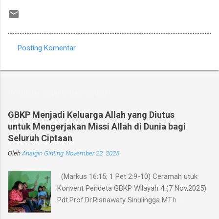
Posting Komentar
K
o
m
Postingan populer dari blog ini
e
n
GBKP Menjadi Keluarga Allah yang Diutus
untuk Mengerjakan Missi Allah di Dunia bagi
t
Seluruh Ciptaan
a
Oleh
r
Analgin Ginting
November 22, 2025
(Markus 16:15; 1 Pet 2:9-10) Ceramah utuk
Konvent Pendeta GBKP Wilayah 4 (7 Nov.2025)
Pdt.Prof.Dr.Risnawaty Sinulingga MT.h
Pengantar Puji Syukur kepada Tuhan untuk