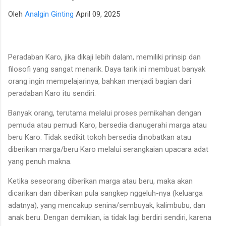
para talenta muda berpotensi tinggi seperti IM Satria Duta
Oleh
Analgin Ginting
April 09, 2025
Cahaya dan IM Nayaka Budhidharma. Sementara itu, Tim Putri
yang diperkuat jajaran Master Internasional Wanita (WIM)
seperti Shafira Devi Herfesa, Laysa Latifah, Ummi Fisabilillah,
Peradaban Karo, jika dikaji lebih dalam, memiliki prinsip dan
dan Chelsea Monica Ignesias Sihite memiliki kedalaman sku...
filosofi yang sangat menarik. Daya tarik ini membuat banyak
orang ingin mempelajarinya, bahkan menjadi bagian dari
peradaban Karo itu sendiri.
Banyak orang, terutama melalui proses pernikahan dengan
pemuda atau pemudi Karo, bersedia dianugerahi marga atau
beru Karo. Tidak sedikit tokoh bersedia dinobatkan atau
diberikan marga/beru Karo melalui serangkaian upacara adat
yang penuh makna.
Ketika seseorang diberikan marga atau beru, maka akan
dicarikan dan diberikan pula sangkep nggeluh-nya (keluarga
adatnya), yang mencakup senina/sembuyak, kalimbubu, dan
anak beru. Dengan demikian, ia tidak lagi berdiri sendiri, karena