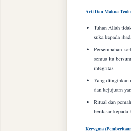
​Arti Dan Makna Teolo
​Tuhan Allah tid
suka kepada ibada
​Persembahan kor
semua itu bersum
integritas
​Yang diinginka
dan kejujuarn ya
​Ritual dan pemah
berdasar kepada k
​Kerygma (Pemberitaa