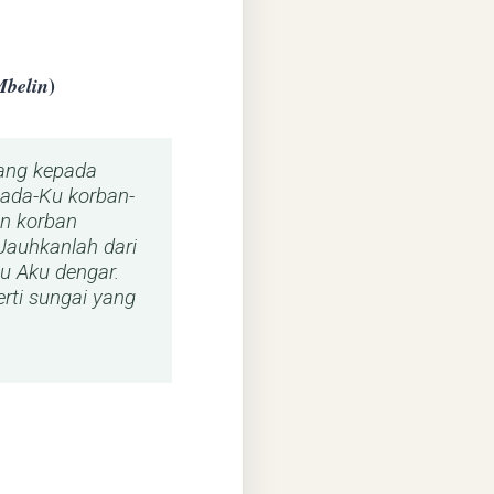
)
Mbelin
ang kepada
ada-Ku korban-
an korban
Jauhkanlah dari
u Aku dengar.
erti sungai yang