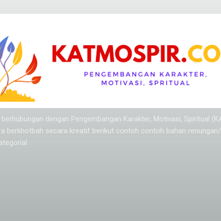
Langsung ke konten utama
ang berhubungan dengan Pengembangan Karakter, Motivasi, Spiritual (
ra berkhotbah secara kreatif berikut contoh contoh bahan renungan
tegorial