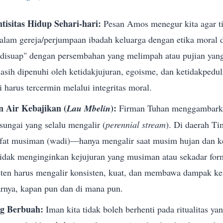
tisitas Hidup Sehari-hari:
Pesan Amos menegur kita agar 
 dalam gereja/perjumpaan ibadah keluarga dengan etika moral 
 "disuap" dengan persembahan yang melimpah atau pujian yan
masih dipenuhi oleh ketidakjujuran, egoisme, dan ketidakpedu
i harus tercermin melalui integritas moral.
n Air Kebajikan (
):
Lau Mbelin
Firman Tuhan menggambarka
 sungai yang selalu mengalir (
perennial stream
). Di daerah T
ifat musiman (wadi)—hanya mengalir saat musim hujan dan k
idak menginginkan kejujuran yang musiman atau sekadar form
sten harus mengalir konsisten, kuat, dan membawa dampak ke
arnya, kapan pun dan di mana pun.
ng Berbuah:
Iman kita tidak boleh berhenti pada ritualitas ya