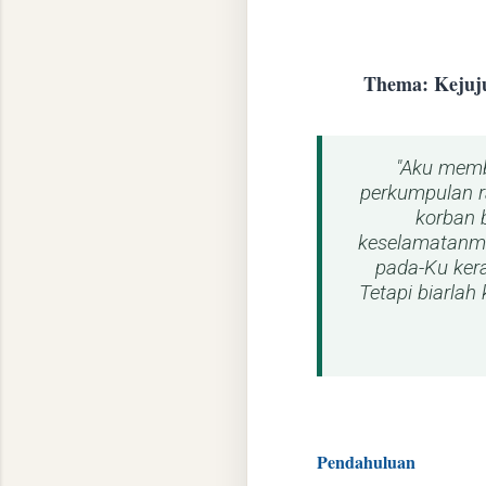
Thema: Kejuju
​"Aku mem
perkumpulan 
korban 
keselamatanmu
pada-Ku ker
Tetapi biarlah
Pendahuluan