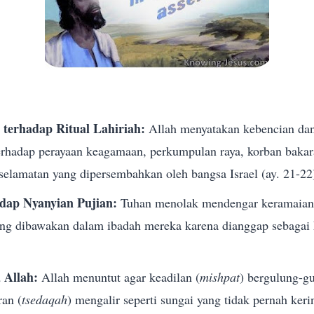
 terhadap Ritual Lahiriah:
Allah menyatakan kebencian da
terhadap perayaan keagamaan, perkumpulan raya, korban bakara
selamatan yang dipersembahkan oleh bangsa Israel (ay. 21-22
dap Nyanyian Pujian:
Tuhan menolak mendengar keramaian 
g dibawakan dalam ibadah mereka karena dianggap sebagai 
 Allah:
Allah menuntut agar keadilan (
mishpat
) bergulung-gu
ran (
tsedaqah
) mengalir seperti sungai yang tidak pernah kerin