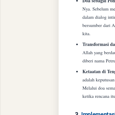
Doa sebagai Pon
Nya. Sebelum me
dalam dialog int
bersumber dari A
kita.
Transformasi d
Allah yang berda
diberi nama Petru
Ketaatan di Ten
adalah keputusan
Melalui doa sem
ketika rencana it
3.
Implementasi