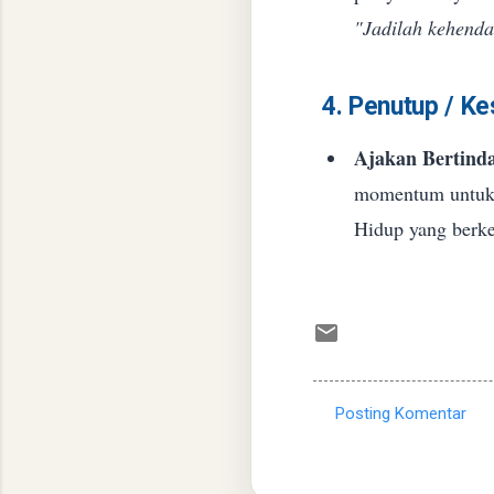
"Jadilah kehend
4. Penutup / K
Ajakan Bertind
momentum untuk 
Hidup yang berke
Posting Komentar
K
o