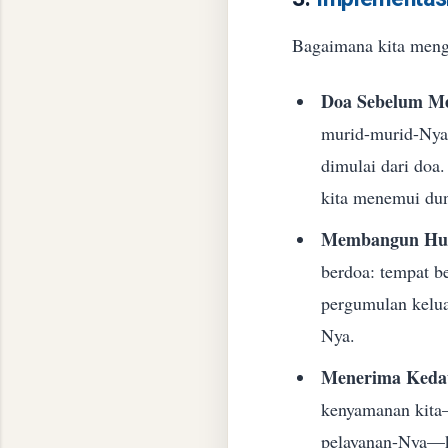
​Bagaimana kita meng
Doa Sebelum M
murid-murid-Ny
dimulai dari doa
kita menemui dun
Membangun Hubu
berdoa: tempat b
pergumulan kelua
Nya.
Menerima Kedau
kenyamanan kita
pelayanan-Nya—ki