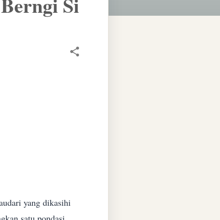
Berngi Si
udari yang dikasihi
gkan satu pondasi