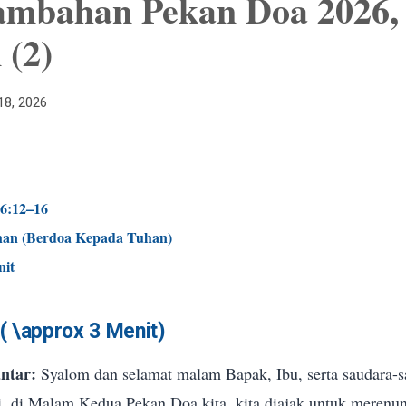
ambahan Pekan Doa 2026, 
 (2)
18, 2026
6:12–16
an (Berdoa Kepada Tuhan)
nit
 (
\approx
3 Menit)
ntar:
Syalom dan selamat malam Bapak, Ibu, serta saudara-sa
, di Malam Kedua Pekan Doa kita, kita diajak untuk merenun