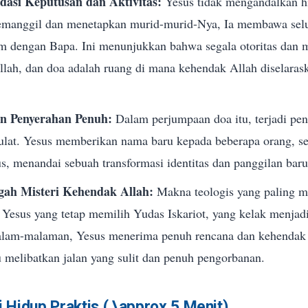
dasi Keputusan dan Aktivitas:
Yesus tidak mengandalkan h
manggil dan menetapkan murid-murid-Nya, Ia membawa selur
im dengan Bapa. Ini menunjukkan bahwa segala otoritas dan m
llah, dan doa adalah ruang di mana kehendak Allah diselaras
an Penyerahan Penuh:
Dalam perjumpaan doa itu, terjadi pe
ulat. Yesus memberikan nama baru kepada beberapa orang, s
s, menandai sebuah transformasi identitas dan panggilan baru
gah Misteri Kehendak Allah:
Makna teologis yang paling m
 Yesus yang tetap memilih Yudas Iskariot, yang kelak menjad
alam-malaman, Yesus menerima penuh rencana dan kehendak 
u melibatkan jalan yang sulit dan penuh pengorbanan.
 Hidup Praktis (
\approx
5 Menit)