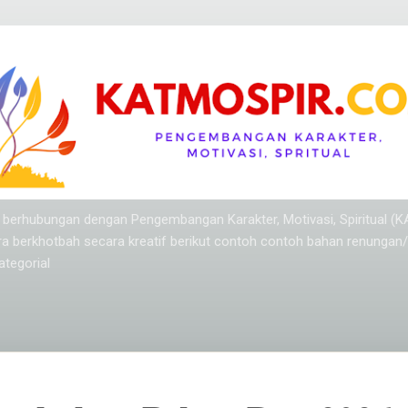
Langsung ke konten utama
ang berhubungan dengan Pengembangan Karakter, Motivasi, Spiritual (
ra berkhotbah secara kreatif berikut contoh contoh bahan renungan
tegorial