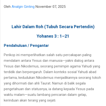
para talenta muda berpotensi tinggi seperti IM Satria Duta
Oleh
Analgin Ginting
November 07, 2025
Cahaya dan IM Nayaka Budhidharma. Sementara itu, Tim Putri
yang diperkuat jajaran Master Internasional Wanita (WIM)
seperti Shafira Devi Herfesa, Laysa Latifah, Ummi Fisabilillah,
Lahir Dalam Roh (Tubuh Secara Pertendin)
dan Chelsea Monica Ignesias Sihite memiliki kedalaman sku...
Yohanes 3 : 1–21
Pendahuluan / Pengantar
Perikop ini memperlihatkan salah satu percakapan paling
mendalam antara Yesus dan manusia—yakni dialog antara
Yesus dan Nikodemus, seorang pemimpin agama Yahudi yang
terdidik dan berpengaruh. Dalam konteks sosial Yahudi abad
pertama, kedudukan Nikodemus menjadikannya seorang tokoh
yang dihormati dan ahli Taurat. Namun di balik segala
pengetahuan dan statusnya, ia datang kepada Yesus pada
waktu malam—suatu lambang pencarian dalam gelap,
kerinduan akan terang yang sejati.