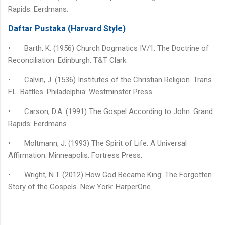
Rapids: Eerdmans.
Daftar Pustaka (Harvard Style)
•
Barth, K. (1956) Church Dogmatics IV/1: The Doctrine of
Reconciliation. Edinburgh: T&T Clark.
•
Calvin, J. (1536) Institutes of the Christian Religion. Trans.
F.L. Battles. Philadelphia: Westminster Press.
•
Carson, D.A. (1991) The Gospel According to John. Grand
Rapids: Eerdmans.
•
Moltmann, J. (1993) The Spirit of Life: A Universal
Affirmation. Minneapolis: Fortress Press.
•
Wright, N.T. (2012) How God Became King: The Forgotten
Story of the Gospels. New York: HarperOne.