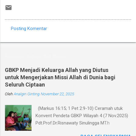
Posting Komentar
K
o
m
Postingan populer dari blog ini
e
n
GBKP Menjadi Keluarga Allah yang Diutus
untuk Mengerjakan Missi Allah di Dunia bagi
t
Seluruh Ciptaan
a
Oleh
r
Analgin Ginting
November 22, 2025
(Markus 16:15; 1 Pet 2:9-10) Ceramah utuk
Konvent Pendeta GBKP Wilayah 4 (7 Nov.2025)
Pdt.Prof.Dr.Risnawaty Sinulingga MT.h
Pengantar Puji Syukur kepada Tuhan untuk