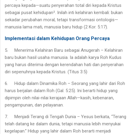
percaya kepada—suatu penyerahan total diri kepada Kristus
sebagai pusat kehidupan². Inilah inti kelahiran kembali: bukan
sekadar perubahan moral, tetapi transformasi ontologis—
manusia lama mati, manusia baru hidup (2 Kor. 5:17).
Implementasi dalam Kehidupan Orang Percaya
5.
Menerima Kelahiran Baru sebagai Anugerah – Kelahiran
baru bukan hasil usaha manusia. Ia adalah karya Roh Kudus
yang harus diterima dengan kerendahan hati dan penyerahan
diri sepenuhnya kepada Kristus. (Titus 3:5)
6.
Hidup dalam Dinamika Roh – Seorang yang lahir dari Roh
harus berjalan dalam Roh (Gal. 5:25). Ini berarti hidup yang
dipimpin oleh nilai-nilai kerajaan Allah—kasih, kebenaran,
pengampunan, dan pelayanan.
7.
Menjadi Terang di Tengah Dunia – Yesus berkata, “Terang
telah datang ke dalam dunia, tetapi manusia lebih menyukai
kegelapan.” Hidup yang lahir dalam Roh berarti menjadi