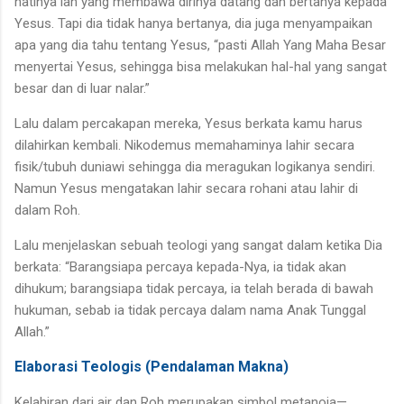
hatinya lah yang membawa dirinya datang dan bertanya kepada
Yesus. Tapi dia tidak hanya bertanya, dia juga menyampaikan
apa yang dia tahu tentang Yesus, “pasti Allah Yang Maha Besar
menyertai Yesus, sehingga bisa melakukan hal-hal yang sangat
besar dan di luar nalar.”
Lalu dalam percakapan mereka, Yesus berkata kamu harus
dilahirkan kembali. Nikodemus memahaminya lahir secara
fisik/tubuh duniawi sehingga dia meragukan logikanya sendiri.
Namun Yesus mengatakan lahir secara rohani atau lahir di
dalam Roh.
Lalu menjelaskan sebuah teologi yang sangat dalam ketika Dia
berkata: “Barangsiapa percaya kepada-Nya, ia tidak akan
dihukum; barangsiapa tidak percaya, ia telah berada di bawah
hukuman, sebab ia tidak percaya dalam nama Anak Tunggal
Allah.”
Elaborasi Teologis (Pendalaman Makna)
Kelahiran dari air dan Roh merupakan simbol metanoia—