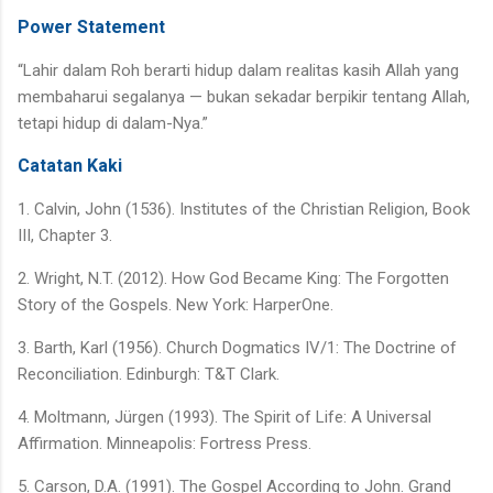
Power Statement
“Lahir dalam Roh berarti hidup dalam realitas kasih Allah yang
membaharui segalanya — bukan sekadar berpikir tentang Allah,
tetapi hidup di dalam-Nya.”
Catatan Kaki
1. Calvin, John (1536). Institutes of the Christian Religion, Book
III, Chapter 3.
2. Wright, N.T. (2012). How God Became King: The Forgotten
Story of the Gospels. New York: HarperOne.
3. Barth, Karl (1956). Church Dogmatics IV/1: The Doctrine of
Reconciliation. Edinburgh: T&T Clark.
4. Moltmann, Jürgen (1993). The Spirit of Life: A Universal
Affirmation. Minneapolis: Fortress Press.
5. Carson, D.A. (1991). The Gospel According to John. Grand