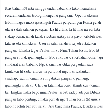
Ibas bahan PJJ mta minggu enda ibabai kita lako memahami
secara mendalam teologi mengenai pangaan. Ope iuraikenna
lebih mbages maka ipersingeti Paulus perpulungen Roma gelah
ula si salah salahen pekepar. La lit ertina, la lit nilai na adi kita
siakap benar, janah kalak sideban siakap si la payo, terlebih ibas
kita sisada kiniteken. Usur si salah salahen terjadi erkiteken
pangan. Emaka tegas Paulus nina : Nina Tuhan Jesus, labo lit
pangan si biak ipantangken (labo si kubas e si erbahan dosa, tapi
si ndarat arah babah e Nge), saja ibas etika pergaulan sada
kiniteken lit sada (aturen) si perlu kal inget ras idalanken
emekap, adi lit teman ta si ngataken pangan e pantang,
ipantangken lah e. Ula ban kita maka bene (kiniteken) teman
ta. Engkai maka bage nina Paulus, sebab iadep adepen Dibata
pangan labo penting, emaka pernah nge Tuhan Jesus (Manusia
labo nggeluh ban roti saja). Alu bage nina Paulus, tetapken ibas