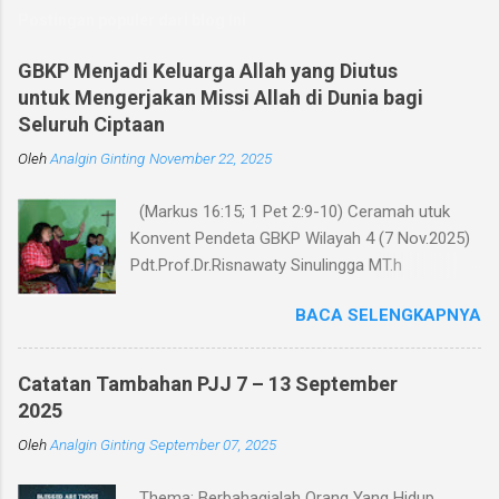
m
Postingan populer dari blog ini
e
n
GBKP Menjadi Keluarga Allah yang Diutus
untuk Mengerjakan Missi Allah di Dunia bagi
t
Seluruh Ciptaan
a
Oleh
r
Analgin Ginting
November 22, 2025
(Markus 16:15; 1 Pet 2:9-10) Ceramah utuk
Konvent Pendeta GBKP Wilayah 4 (7 Nov.2025)
Pdt.Prof.Dr.Risnawaty Sinulingga MT.h
Pengantar Puji Syukur kepada Tuhan untuk
BACA SELENGKAPNYA
kesempatan berharga saat ini dalam
menyampaikan ceramah tentang visi baru
gereja GBKP. Ceramah ini disampaikan menurut
Catatan Tambahan PJJ 7 – 13 September
perumusan visi, dianalisa berdasarkan teks
2025
acuan (Markus 16:15 dan 1 Petrus 2:9-10),
Oleh
Analgin Ginting
September 07, 2025
dibandingkan dengan panggilan gereja dalam
Tata Gereja GBKP. Rumusan visi dan panggilan
Thema: Berbahagialah Orang Yang Hidup