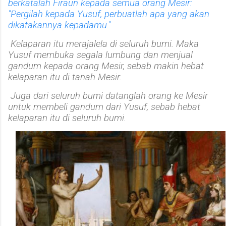
berkatalah Firaun kepada semua orang Mesir:
"Pergilah kepada Yusuf, perbuatlah apa yang akan
dikatakannya kepadamu."
Kelaparan itu merajalela di seluruh bumi. Maka
Yusuf membuka segala lumbung dan menjual
gandum kepada orang Mesir, sebab makin hebat
kelaparan itu di tanah Mesir.
Juga dari seluruh bumi datanglah orang ke Mesir
untuk membeli gandum dari Yusuf, sebab hebat
kelaparan itu di seluruh bumi.