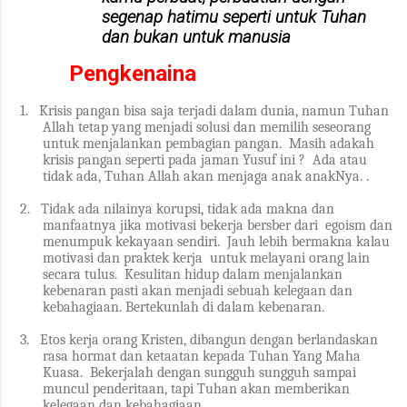
segenap hatimu seperti untuk Tuhan
dan bukan untuk manusia
Pengkenaina
1.
Krisis pangan bisa saja terjadi dalam dunia, namun Tuhan
Allah tetap yang menjadi solusi dan memilih seseorang
untuk menjalankan pembagian pangan.
Masih adakah
krisis pangan seperti pada jaman Yusuf ini ?
Ada atau
tidak ada, Tuhan Allah akan menjaga anak anakNya.
.
2.
Tidak ada nilainya korupsi, tidak ada makna dan
manfaatnya jika motivasi bekerja bersber dari egoism dan
menumpuk kekayaan sendiri.
Jauh lebih bermakna kalau
motivasi dan praktek kerja
untuk melayani orang lain
secara tulus.
Kesulitan hidup dalam menjalankan
kebenaran pasti akan menjadi sebuah kelegaan dan
kebahagiaan. Bertekunlah di dalam kebenaran.
3.
Etos kerja orang Kristen, dibangun dengan berlandaskan
rasa hormat dan ketaatan kepada Tuhan Yang Maha
Kuasa.
Bekerjalah dengan sungguh sungguh sampai
muncul penderitaan, tapi Tuhan akan memberikan
kelegaan dan kebahagiaan