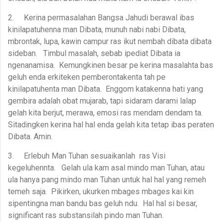
2.
Kerina permasalahan Bangsa Jahudi berawal ibas
kinilapatuhenna man Dibata, munuh nabi nabi Dibata,
mbrontak, lupa, kawin campur ras ikut nembah dibata dibata
sideban. Timbul masalah, sebab ipediat Dibata ia
ngenanamisa. Kemungkinen besar pe kerina masalahta bas
geluh enda erkiteken pemberontakenta tah pe
kinilapatuhenta man Dibata. Enggom katakenna hati yang
gembira adalah obat mujarab, tapi sidaram darami lalap
gelah kita berjut, merawa, emosi ras mendam dendam ta.
Sitadingken kerina hal hal enda gelah kita tetap ibas peraten
Dibata. Amin.
3.
Erlebuh Man Tuhan sesuaikanlah ras Visi
kegeluhennta. Gelah ula kam asal mindo man Tuhan, atau
ula hanya pang mindo man Tuhan untuk hal hal yang remeh
temeh saja. Pikirken, ukurken mbages mbages kai kin
sipentingna man bandu bas geluh ndu. Hal hal si besar,
significant ras substansilah pindo man Tuhan.