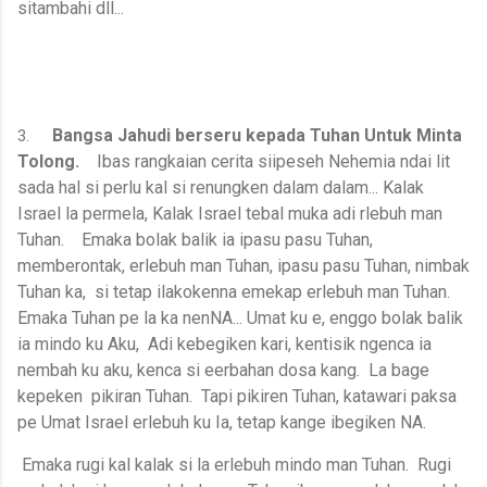
sitambahi dll...
Bangsa Jahudi berseru kepada Tuhan Untuk Minta
3.
Tolong.
Ibas rangkaian cerita siipeseh Nehemia ndai lit
sada hal si perlu kal si renungken dalam dalam... Kalak
Israel la permela, Kalak Israel tebal muka adi rlebuh man
Tuhan. Emaka bolak balik ia ipasu pasu Tuhan,
memberontak, erlebuh man Tuhan, ipasu pasu Tuhan, nimbak
Tuhan ka, si tetap ilakokenna emekap erlebuh man Tuhan.
Emaka Tuhan pe la ka nenNA... Umat ku e, enggo bolak balik
ia mindo ku Aku, Adi kebegiken kari, kentisik ngenca ia
nembah ku aku, kenca si eerbahan dosa kang. La bage
kepeken pikiran Tuhan. Tapi pikiren Tuhan, katawari paksa
pe Umat Israel erlebuh ku Ia, tetap kange ibegiken NA.
Emaka rugi kal kalak si la erlebuh mindo man Tuhan. Rugi