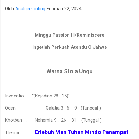
para talenta muda berpotensi tinggi seperti IM Satria Duta
Oleh
Analgin Ginting
Februari 22, 2024
Cahaya dan IM Nayaka Budhidharma. Sementara itu, Tim Putri
yang diperkuat jajaran Master Internasional Wanita (WIM)
seperti Shafira Devi Herfesa, Laysa Latifah, Ummi Fisabilillah,
Minggu Passion III/Reminiscere
dan Chelsea Monica Ignesias Sihite memiliki kedalaman sku...
Ingetlah Perkuah Atendu O Jahwe
Warna Stola Ungu
Invocatio
:
“(Kejadian 28 : 15)”
Ogen
:
Galatia 3 : 6 – 9 (Tunggal )
Khotbah :
Nehemia 9 : 26 – 31 (Tunggal )
Erlebuh Man Tuhan Mindo Penampat
Thema :