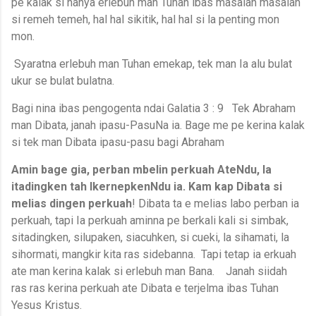
pe kalak si hanya erlebuh man Tuhan ibas masalah masalah
si remeh temeh, hal hal sikitik, hal hal si la penting mon
mon.
Syaratna erlebuh man Tuhan emekap, tek man Ia alu bulat
ukur se bulat bulatna.
Bagi nina ibas pengogenta ndai Galatia 3 : 9 Tek Abraham
man Dibata, janah ipasu-PasuNa ia. Bage me pe kerina kalak
si tek man Dibata ipasu-pasu bagi Abraham
Amin bage gia, perban mbelin perkuah AteNdu, la
itadingken tah IkernepkenNdu ia. Kam kap Dibata si
melias dingen perkuah
! Dibata ta e melias labo perban ia
perkuah, tapi Ia perkuah aminna pe berkali kali si simbak,
sitadingken, silupaken, siacuhken, si cueki, la sihamati, la
sihormati, mangkir kita ras sidebanna. Tapi tetap ia erkuah
ate man kerina kalak si erlebuh man Bana. Janah siidah
ras ras kerina perkuah ate Dibata e terjelma ibas Tuhan
Yesus Kristus.