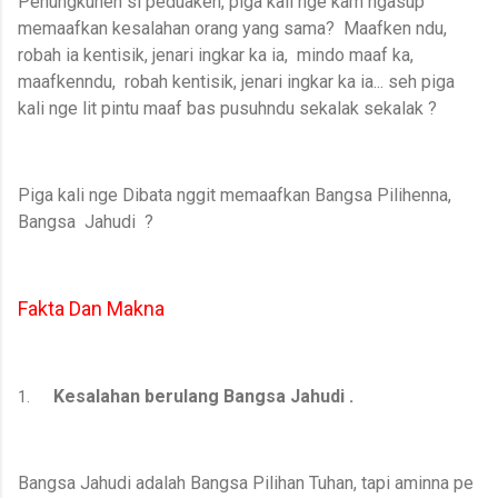
Penungkunen si peduaken, piga kali nge kam ngasup
memaafkan kesalahan orang yang sama? Maafken ndu,
robah ia kentisik, jenari ingkar ka ia, mindo maaf ka,
maafkenndu, robah kentisik, jenari ingkar ka ia... seh piga
kali nge lit pintu maaf bas pusuhndu sekalak sekalak ?
Piga kali nge Dibata nggit memaafkan Bangsa Pilihenna,
Bangsa Jahudi ?
Fakta Dan Makna
Kesalahan berulang Bangsa Jahudi .
1.
Bangsa Jahudi adalah Bangsa Pilihan Tuhan, tapi aminna pe