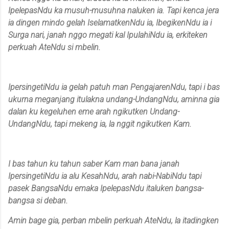
IpelepasNdu ka musuh-musuhna naluken ia. Tapi kenca jera
ia dingen mindo gelah IselamatkenNdu ia, IbegikenNdu ia i
Surga nari, janah nggo megati kal IpulahiNdu ia, erkiteken
perkuah AteNdu si mbelin.
IpersingetiNdu ia gelah patuh man PengajarenNdu, tapi i bas
ukurna meganjang itulakna undang-UndangNdu, aminna gia
dalan ku kegeluhen eme arah ngikutken Undang-
UndangNdu, tapi mekeng ia, la nggit ngikutken Kam.
I bas tahun ku tahun saber Kam man bana janah
IpersingetiNdu ia alu KesahNdu, arah nabi-NabiNdu tapi
pasek BangsaNdu emaka IpelepasNdu italuken bangsa-
bangsa si deban.
Amin bage gia, perban mbelin perkuah AteNdu, la itadingken