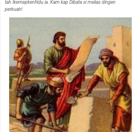
tah IkernepkenNdu ia. Kam kap Dibata si melias dingen
perkuah!