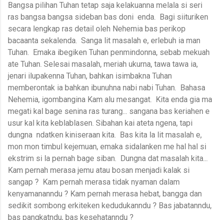
Bangsa pilihan Tuhan tetap saja kelakuanna melala si seri
ras bangsa bangsa sideban bas doni enda. Bagi siituriken
secara lengkap ras detail oleh Nehemia bas perikop
bacaanta sekalenda. Sanga lit masalah e, erlebuh ia man
Tuhan. Emaka ibegiken Tuhan penmindonna, sebab mekuah
ate Tuhan. Selesai masalah, meriah ukurna, tawa tawa ia,
jenari ilupakenna Tuhan, bahkan isimbakna Tuhan
memberontak ia bahkan ibunuhna nabi nabi Tuhan. Bahasa
Nehemia, igombangina Kam alu mesangat. Kita enda gia ma
megati kal bage senina ras turang... sangana bas keriahen e
usur kal kita keblablasen. Sibahan kai ateta ngena, tapi
dungna ndatken kiniseraan kita. Bas kita la lit masalah e,
mon mon timbul kejemuan, emaka sidalanken me hal hal si
ekstrim si la pernah bage siban. Dungna dat masalah kita...
Kam pernah merasa jemu atau bosan menjadi kalak si
sangap ? Kam pernah merasa tidak nyaman dalam
kenyamananndu ? Kam pernah merasa hebat, bangga dan
sedikit sombong erkiteken kedudukanndu ? Bas jabatanndu,
bas pangkatndu, bas kesehatanndu ?