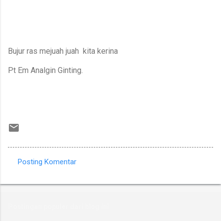
Bujur ras mejuah juah kita kerina
Pt Em Analgin Ginting.
Posting Komentar
K
o
m
Postingan populer dari blog ini
e