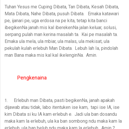
Tuhan Yesus me Cuping Dibata, Tan Dibata, Kesah Dibata,
Mata Dibata, Nahe Dibata, pusuh Dibata. Emaka katawari
pe, ijanari pe, uga erdosa na pe kita, tetap kita banci
ibegikenNa janah mis kal iberekenNa jalan keluar, solusi,
serpang pulah man kerina masalah ta. Kai pe masalah ta.
Emaka ula mela, ula mbiar, ula malas, ula mekisat, ula
pekulah kulah erlebuh Man Dibata. Lebuh lah Ia, pindolah
man Bana maka mis kal kal ikelenginNa. Amin.
Pengkenaina
Erlebuh man Dibata, pasti begikenNa, janah apakah
1.
dijawab atau tidak, labo itentuken ise kam, tapi ise IA, ise
kim Dibata si ku IA kam erlebuh e. Jadi ula ban dosandu
maka kam la erlebuh, ula ka ban sombong ndu maka kam la
erlebuh, ula ban beluh ndu maka kam la erlebuh. Amin ?