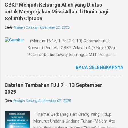
n
GBKP Menjadi Keluarga Allah yang Diutus
untuk Mengerjakan Missi Allah di Dunia bagi
t
Seluruh Ciptaan
a
Oleh
r
Analgin Ginting
November 22, 2025
(Markus 16:15; 1 Pet 2:9-10) Ceramah utuk
Konvent Pendeta GBKP Wilayah 4 (7 Nov.2025)
Pdt.Prof.Dr.Risnawaty Sinulingga MT.h Pengantar
Puji Syukur kepada Tuhan untuk kesempatan
BACA SELENGKAPNYA
berharga saat ini dalam menyampaikan ceramah
tentang visi baru gereja GBKP. Ceramah ini
disampaikan menurut perumusan visi, dianalisa
Catatan Tambahan PJJ 7 – 13 September
berdasarkan teks acuan (Markus 16:15 dan 1
2025
Petrus 2:9-10), dibandingkan dengan panggilan
Oleh
Analgin Ginting
September 07, 2025
gereja dalam Tata Gereja GBKP. Rumusan visi dan
panggilan GBKP yang sedikit berbeda dengan teks
Thema: Berbahagialah Orang Yang Hidup
acuan Alkitab, menunjukkan bahwa GBKP memiliki
Menurut Undang-Undang Tuhan (Malem Ate
landasan dogmatis yang cukup kuat dalam
Ngikutken Undang-Undang Tuhan) Nas: Masmur