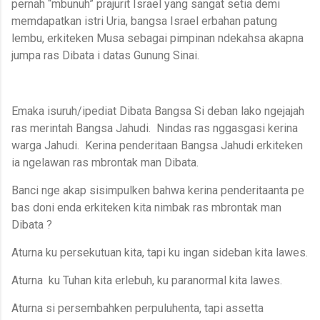
pernah “mbunuh” prajurit Israel yang sangat setia demi
memdapatkan istri Uria, bangsa Israel erbahan patung
lembu, erkiteken Musa sebagai pimpinan ndekahsa akapna
jumpa ras Dibata i datas Gunung Sinai.
Emaka isuruh/ipediat Dibata Bangsa Si deban lako ngejajah
ras merintah Bangsa Jahudi. Nindas ras nggasgasi kerina
warga Jahudi. Kerina penderitaan Bangsa Jahudi erkiteken
ia ngelawan ras mbrontak man Dibata.
Banci nge akap sisimpulken bahwa kerina penderitaanta pe
bas doni enda erkiteken kita nimbak ras mbrontak man
Dibata ?
Aturna ku persekutuan kita, tapi ku ingan sideban kita lawes.
Aturna ku Tuhan kita erlebuh, ku paranormal kita lawes.
Aturna si persembahken perpuluhenta, tapi assetta