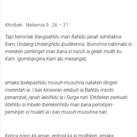
Khotbah : Nehemia 9 : 26 – 31
Tapi berontak BangsaNdu man BaNdu janah isimbakna
Kam; Undang-UndangNdu ipudikenna. Ibunuhna nabi-nabi si
mereken pertenget man bana si nuruh ia gelah mulih ku
Kam. Igombangina Kam alu mesangat,
emaka IpelepasNdu musuh-musuhna naluken dingen
merentah ia. I bas kiniseran erlebuh ia BaNdu mindo
penampat, janah IaloiNdu ia i Surga nari. Erkiteken perkuah
AteNdu si mbelin IberekenNdu man bana peminpin-
peminpin si mulahi ia i bas musuh-musuhna nari.
Kenca nggo ka aman, erdosa ka ia mulihken, emaka