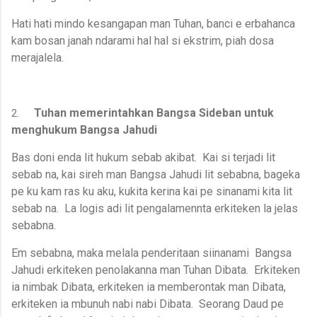
Hati hati mindo kesangapan man Tuhan, banci e erbahanca
kam bosan janah ndarami hal hal si ekstrim, piah dosa
merajalela.
Tuhan memerintahkan Bangsa Sideban untuk
2.
menghukum Bangsa Jahudi
Bas doni enda lit hukum sebab akibat. Kai si terjadi lit
sebab na, kai sireh man Bangsa Jahudi lit sebabna, bageka
pe ku kam ras ku aku, kukita kerina kai pe sinanami kita lit
sebab na. La logis adi lit pengalamennta erkiteken la jelas
sebabna.
Em sebabna, maka melala penderitaan siinanami Bangsa
Jahudi erkiteken penolakanna man Tuhan Dibata. Erkiteken
ia nimbak Dibata, erkiteken ia memberontak man Dibata,
erkiteken ia mbunuh nabi nabi Dibata. Seorang Daud pe