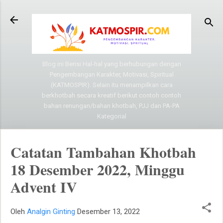
Langsung ke konten utama
Blog ini Berisi Hal-hal yang berhubungan dengan
Pengembangan Karakter, Motivasi, Spiritual
(KATMOSPIR). Selain itu menampilkan cara
berkhotbah secara kreatif berikut contoh contoh
bahan renungan/bahan khotbah, PJJ dan PA-PA
Kategorial
Catatan Tambahan Khotbah
18 Desember 2022, Minggu
Advent IV
Oleh
Analgin Ginting
Desember 13, 2022