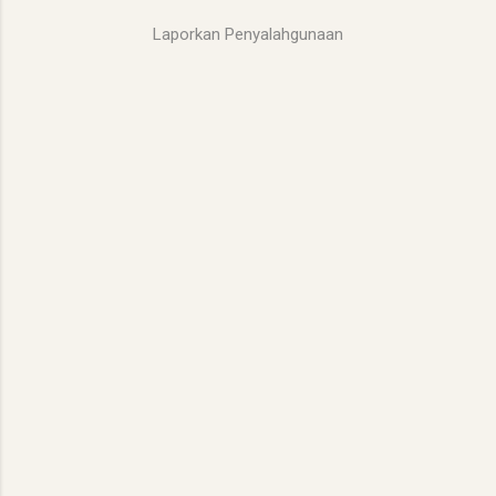
n
Laporkan Penyalahgunaan
t
a
r