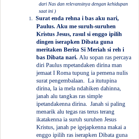
dari Nas dan relevansinya dengan kehidupan
saat ini )
Surat enda rehna i bas aku nari,
1.
Paulus. Aku me suruh-suruhen
Kristus Jesus, rasul si enggo ipilih
dingen iserapken Dibata guna
meritaken Berita Si Meriah si reh i
bas Dibata nari.
Alu sopan ras percaya
diri Paulus mpetandaken dirina man
jemaat I Roma tupung ia pemena nulis
surat pengembalaan.
La itutupina
dirina, la ia mela ndahiken dahinna,
janah alu tangkas ras simple
ipetandakenna dirina.
Janah si paling
menarik alu tegas ras terus terang
ikatakenna ia suruh suruhen Jesus
Kristus, janah pe igejapkenna makai a
enggo ipilih ras iserapken Dibata guna