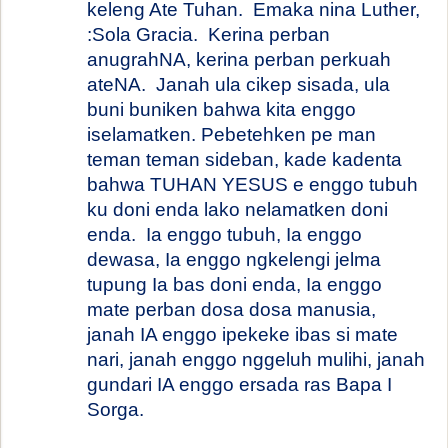
keleng Ate Tuhan.
Emaka nina Luther,
:Sola Gracia.
Kerina perban
anugrahNA, kerina perban perkuah
ateNA.
Janah ula cikep sisada, ula
buni buniken bahwa kita enggo
iselamatken. Pebetehken pe man
teman teman sideban, kade kadenta
bahwa TUHAN YESUS e enggo tubuh
ku doni enda lako nelamatken doni
enda.
Ia enggo tubuh, Ia enggo
dewasa, Ia enggo ngkelengi jelma
tupung Ia bas doni enda, Ia enggo
mate perban dosa dosa manusia,
janah IA enggo ipekeke ibas si mate
nari, janah enggo nggeluh mulihi, janah
gundari IA enggo ersada ras Bapa I
Sorga.