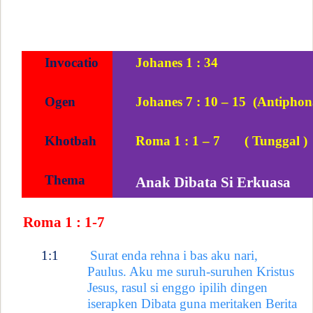
Invocatio
Johanes 1 : 34
Ogen
Johanes 7 : 10 – 15
(Antiphon
Khotbah
Roma 1 : 1 – 7
( Tunggal )
Thema
Anak Dibata Si Erkuasa
Roma 1 : 1-7
1:1
Surat enda rehna i bas aku nari,
Paulus. Aku me suruh-suruhen Kristus
Jesus, rasul si enggo ipilih dingen
iserapken Dibata guna meritaken Berita