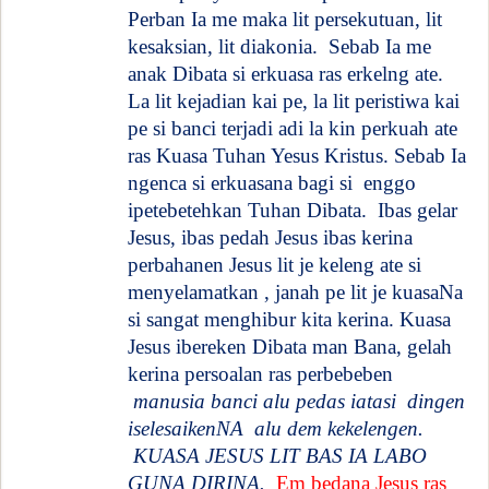
Perban Ia me maka lit persekutuan, lit
kesaksian, lit diakonia.
Sebab Ia me
anak Dibata si erkuasa ras erkelng ate.
La lit kejadian kai pe, la lit peristiwa kai
pe si banci terjadi adi la kin perkuah ate
ras Kuasa Tuhan Yesus Kristus. Sebab Ia
ngenca si erkuasana bagi si
enggo
ipetebetehkan Tuhan Dibata.
Ibas gelar
Jesus, ibas pedah Jesus ibas kerina
perbahanen Jesus lit je keleng ate si
menyelamatkan , janah pe lit je kuasaNa
si sangat menghibur kita kerina. Kuasa
Jesus ibereken Dibata man Bana, gelah
kerina persoalan ras perbebeben
manusia banci alu pedas iatasi
dingen
iselesaikenNA
alu dem kekelengen.
KUASA JESUS LIT BAS IA LABO
GUNA DIRINA.
Em bedana Jesus ras