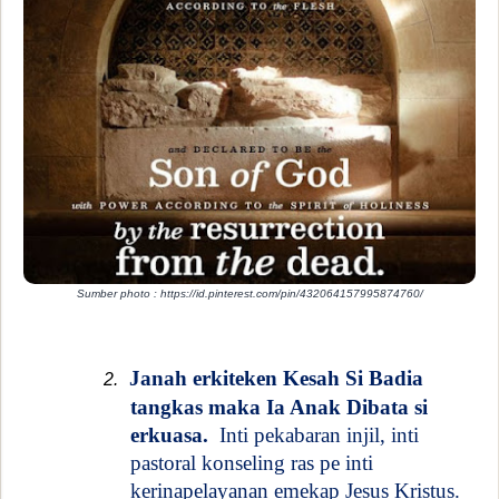
Sumber photo : https://id.pinterest.com/pin/432064157995874760/
Janah erkiteken Kesah Si Badia
2.
tangkas maka Ia Anak Dibata si
erkuasa.
Inti pekabaran injil, inti
pastoral konseling ras pe inti
kerinapelayanan emekap Jesus Kristus.