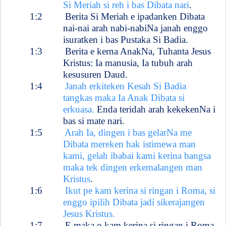
Si Meriah si reh i bas Dibata nari
.
1:2
Berita Si Meriah e ipadanken Dibata
nai-nai arah nabi-nabiNa janah enggo
isuratken i bas Pustaka Si Badia.
1:3
Berita e kerna AnakNa, Tuhanta Jesus
Kristus: Ia manusia, Ia tubuh arah
kesusuren Daud.
1:4
Janah erkiteken Kesah Si Badia
tangkas maka Ia Anak Dibata si
erkuasa.
Enda teridah arah kekekenNa i
bas si mate nari.
1:5
Arah Ia, dingen i bas gelarNa me
Dibata mereken hak istimewa man
kami, gelah ibabai kami kerina bangsa
maka tek dingen erkemalangen man
Kristus
.
1:6
Ikut pe kam kerina si ringan i Roma, si
enggo ipilih Dibata jadi sikerajangen
Jesus Kristus.
1:7
E maka o kam kerina si ringan i Roma