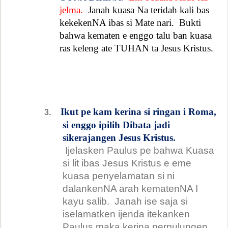
jelma.
Janah kuasa Na teridah kali bas
kekekenNA ibas si Mate nari.
Bukti
bahwa kematen e enggo talu ban kuasa
ras keleng ate TUHAN ta Jesus Kristus.
Ikut pe kam kerina si ringan i Roma,
3.
si enggo ipilih Dibata jadi
sikerajangen Jesus Kristus.
Ijelasken Paulus pe bahwa Kuasa
si lit ibas Jesus Kristus e eme
kuasa penyelamatan si ni
dalankenNA arah kematenNA I
kayu salib.
Janah ise saja si
iselamatken ijenda itekanken
Paulus maka kerina perpulungen