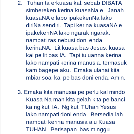
2.
Tuhan ta erkuasa kal, sebab DIBATA
simbereken kerina kuasaNa e.
Janah
kuasaNA e labo ipakekenNa lako
diriNa sendiri.
Tapi kerina kuasaNA e
ipakekenNA lako ngarak ngarak,
nampati ras nebusi doni enda
kerinaNA.
Lit kuasa bas Jesus, kuasa
kai pe lit bas IA.
Tapi tujuanna kerina
lako nampati kerina manusia, termasuk
kam bagepe aku.
Emaka ulanai kita
mbiar soal kai pe bas doni enda. Amin.
3. Emaka kita manusia pe perlu kal mindo
Kuasa Na man kita gelah kita pe banci
ka ngikuti IA.
Ngikuti TUhan Yesus
lako nampati doni enda.
Bersedia lah
nampati kerina manusia alu Kuasa
TUHAN.
Perisapan ibas minggu