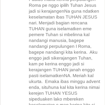
Roma pe nggo ipilih Tuhan Jesus
jadi si kerajangenNa guna ndatken
keselamatan ibas TUHAN JESUS
nari. Menjadi bagian rencana
TUHAN guna iselamatken eme
pemere Tuhan si mbelinna kal
nandangi manusia, bagepe
nandangi perpulungen I Roma,
bagepe nandangi kita kerina.
Aku
enggo jadi sikerajangen Tuhan,
kam pe kerina enggo jadi si
kerajangen TUHAN janah enggo
pasti iselamatkenNA. Meriah kal
ukurta.
Emaka ibas minggu advent
enda, situhuna kal kita kerina nimai
kerejen TUHAN YESUS
sipeduaken lako mbereken
keselamatan e man kerina kita si