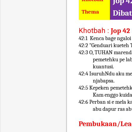
Jop 42
Thema
Dibat
Khotbah :
Jop 42 
42:1
Kenca bage ngalo
42:2 "Genduari kueteh
42:3 O, TUHAN marenda
pemetehku pe labo
kuantusi.
42:4 IsuruhNdu aku me
njabapsa.
42:5 Kepeken pemetehku
Kam enggo kuida
42:6 Perban si e mela k
abu dapur ras ab
Pembukaan/Lea