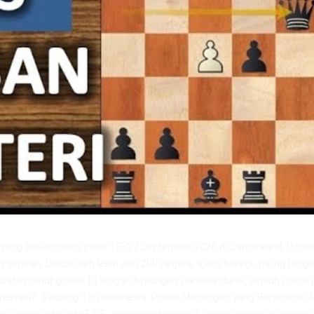
6 yang berlangsung pada 15–27 September 2026 di Samarkand, Uzbeki
m sejarah. Diikuti oleh lebih dari 200 negara, ajang beregu paling berge
atan catur global. Di tengah kepungan raksasa dunia, sejauh mana 
restasi? ​ Peluang Tim Indonesia: Posisi Menengah yang Berpotensi 