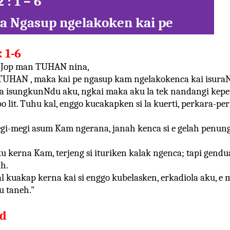
 : 1 – 6
a Ngasup ngelakoken kai pe
: 1-6
i Jop man TUHAN nina,
 TUHAN , maka kai pe ngasup kam ngelakokenca kai isuraN
 isungkunNdu aku, ngkai maka aku la tek nandangi kep
 lit. Tuhu kal, enggo kucakapken si la kuerti, perkara-perk
gi-megi asum Kam ngerana, janah kenca si e gelah pen
 kerna Kam, terjeng si ituriken kalak ngenca; tapi gendua
h.
al kuakap kerna kai si enggo kubelasken, erkadiola aku, e
u taneh."
d