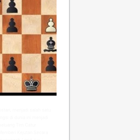
stan, menjadi salah satu
ngsi di dunia ini menjadi
peluang Tim Catur
Memberi Kejutan ​Secara