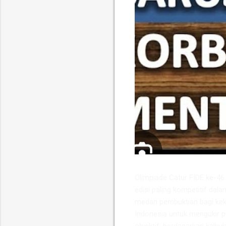
​Olimpiade Catur FIDE ke-4
edisi paling kompetitif dala
medan pembuktian bagi keku
Indonesia untuk mengukir p