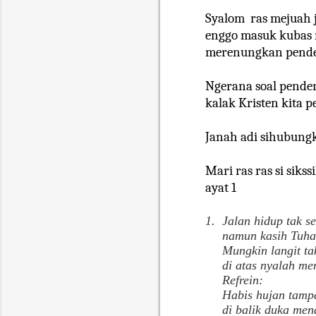
Syalom
ras mejuah 
enggo masuk kubas m
merenungkan pender
Ngerana soal pender
kalak Kristen kita pe
Janah adi sihubung
Mari ras ras si sikssi
ayat 1
1.
Jalan hidup tak s
namun kasih Tuha
Mungkin langit tak
di atas nyalah me
Refrein:
Habis hujan tampa
di balik duka men