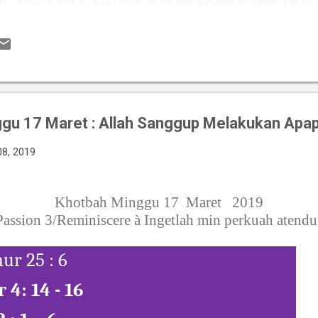
asi rating rata-rata FIDE, Indonesia berada di jajaran unggulan papan
kan kekuatan berkat perpaduan pengalamannya Grandmaster (GM) 
si tinggi seperti IM Satria Duta Cahaya dan IM Nayaka Budhidharma. 
er Internasional Wanita (WIM) seperti Shafira Devi Herfesa, Laysa Lati
ite memiliki kedalaman sku...
ggu 17 Maret : Allah Sanggup Melakukan Apa
08, 2019
Khotbah Minggu 17
Maret
2019
assion 3/Reminiscere
à
Ingetlah min perkuah atend
r 25 : 6
 4: 14 - 16