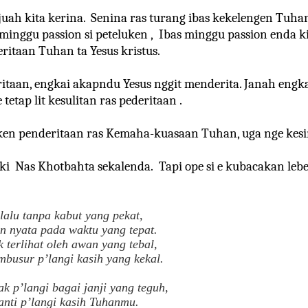
juah kita kerina.
Senina ras turang ibas kekelengen Tuhan 
inggu passion si peteluken ,
Ibas minggu passion enda ki
itaan Tuhan ta Yesus kristus.
itaan, engkai akapndu Yesus nggit menderita. Janah engk
 tetap lit kesulitan ras pederitaan .
ken penderitaan ras Kemaha-kuasaan Tuhan, uga nge kes
ki
Nas Khotbahta sekalenda.
Tapi ope si e kubacakan lebe
elalu tanpa kabut yang pekat,
n nyata pada waktu yang tepat.
 terlihat oleh awan yang tebal,
mbusur p’langi kasih yang kekal.
k p’langi bagai janji yang teguh,
anti p’langi kasih Tuhanmu.