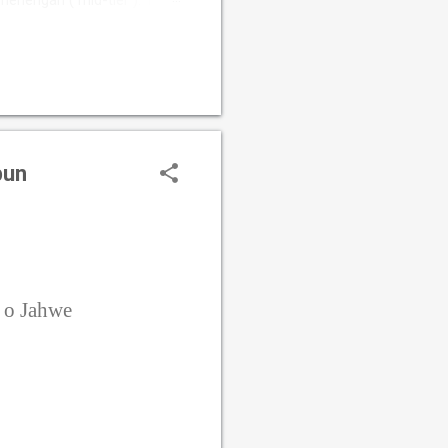
 menengah ( mid-tier ). Tim
Susanto Megaranto dengan
Sementara itu, Tim Putri
fah, Ummi Fisabilillah, dan
pun
u o Jahwe