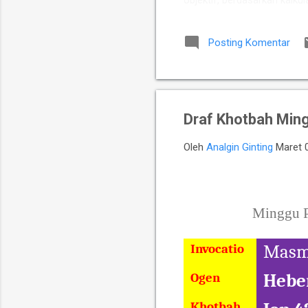
objektif, berdasarkan kalkul
Putra Indonesia memuncul
para talenta muda berpoten
Posting Komentar
yang diperkuat jajaran Mast
Chelsea Monica Ignesias Sih
Draf Khotbah Min
Oleh
Analgin Ginting
Maret 
Minggu P
Invocatio
Masmu
Ogen
Heber
Khotbah