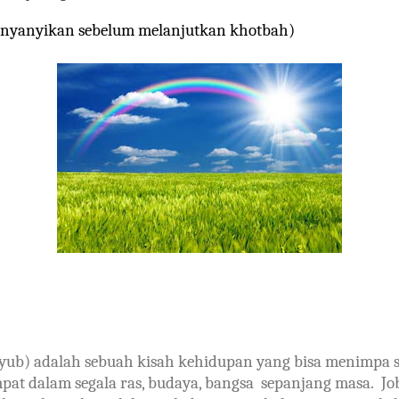
 dinyanyikan sebelum melanjutkan khotbah)
yub) adalah sebuah kisah kehidupan yang bisa menimpa 
mpat dalam segala ras, budaya, bangsa
sepanjang masa.
Jo