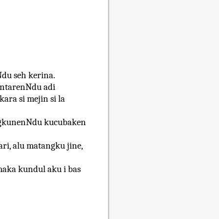
du seh kerina.
entarenNdu adi
ara si mejin si la
ungkunenNdu kucubaken
ri, alu matangku jine,
 maka kundul aku i bas