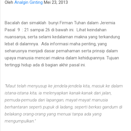
Oleh
Analgin Ginting
Mei 23, 2013
para talenta muda berpotensi tinggi seperti IM Satria Duta
Cahaya dan IM Nayaka Budhidharma. Sementara itu, Tim Putri
yang diperkuat jajaran Master Internasional Wanita (WIM)
Bacalah dan simaklah
bunyi Firman Tuhan dalam Jeremia
seperti Shafira Devi Herfesa, Laysa Latifah, Ummi Fisabilillah,
Pasal
9
: 21 sampai 26 di bawah ini.
Lihat keindahan
dan Chelsea Monica Ignesias Sihite memiliki kedalaman sku...
nuansanya, serta selami kedalaman makna yang terkandung
lebat di dalamnya.
Ada informasi maha penting, yang
seharusnya menjadi dasar pemahaman serta prinsip dalam
upaya manusia mencari makna dalam kehidupannya. Tujuan
tertinggi hidup ada di bagian akhir pasal ini.
"Maut telah menyusup ke jendela-jendela kita, masuk ke dalam
istana-istana kita; ia melenyapkan kanak-kanak dari jalan,
pemuda-pemuda dari lapangan; mayat-mayat manusia
berhantaran seperti pupuk di ladang, seperti berkas gandum di
belakang orang-orang yang menuai tanpa ada yang
mengumpulkan."