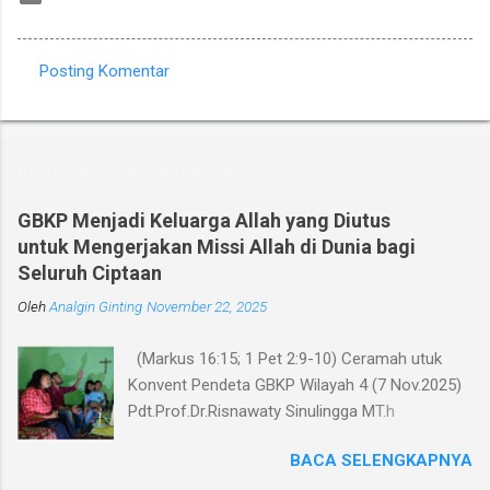
Posting Komentar
K
o
m
Postingan populer dari blog ini
e
n
GBKP Menjadi Keluarga Allah yang Diutus
untuk Mengerjakan Missi Allah di Dunia bagi
t
Seluruh Ciptaan
a
Oleh
r
Analgin Ginting
November 22, 2025
(Markus 16:15; 1 Pet 2:9-10) Ceramah utuk
Konvent Pendeta GBKP Wilayah 4 (7 Nov.2025)
Pdt.Prof.Dr.Risnawaty Sinulingga MT.h
Pengantar Puji Syukur kepada Tuhan untuk
BACA SELENGKAPNYA
kesempatan berharga saat ini dalam