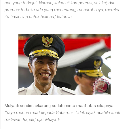
ada yang terkejut. Namun, kalau uji kompetensi, seleksi, dan
promosi terbuka ada yang menentang, menurut saya, mereka
itu tidak siap untuk bekerja,” katanya.
Mulyadi sendiri sekarang sudah minta maaf atas sikapnya.
”Saya mohon maaf kepada Gubernur. Tidak layak apabila anak
melawan Bapak,” ujar Mulyadi