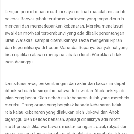
Dengan permohonan maaf ini saya melihat masalah ini sudah
selesai.
Banyak pihak terutama wartawan yang tanpa disuruh
mencari dan
mengedepankan kebenaran.
Mereka menelusuri
awal dan motivasi tersembunyi yang ada dibalik penentangan
lurah Warakas, sampai ditemukannya fakta mengenal
kiprah
dan kepemilikanya di Rusun Marunda.
Rupanya banyak
hal yang
bisa dijadikan alasan mengapa jabatan lurah Warakkas tidak
ingin diganggu.
Dari situasi awal,
perkembangan dan akhir dari kasus ini dapat
ditarik sebuah kesimpulan bahwa Jokowi dan Ahok bekerja di
jalan yang benar.
Oleh sebab itu kebenaran itulah yang membela
mereka.
Orang orang yang berpihak kepada kebenaran tidak
rela kalau kebenaran yang dilakukan oleh Jokowi dan Ahok
diganggu oleh ketidak benaran, apalagi dibaliknya ada motif
motif pribadi.
Jika wartawan,
media/ jaringan sosial, rakyat dan
siapa saja pun tanpa diminta seolah oleh ikut membela Jokowi