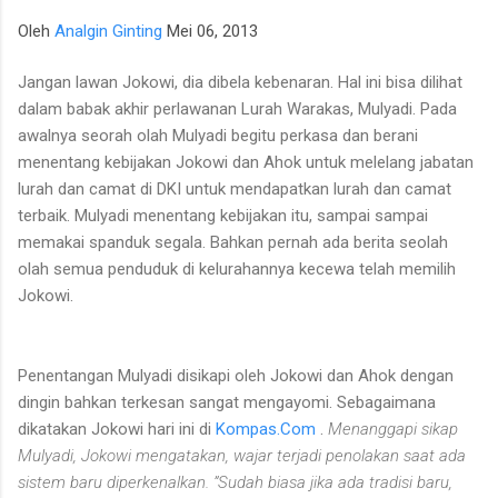
para talenta muda berpotensi tinggi seperti IM Satria Duta
Oleh
Analgin Ginting
Mei 06, 2013
Cahaya dan IM Nayaka Budhidharma. Sementara itu, Tim Putri
yang diperkuat jajaran Master Internasional Wanita (WIM)
Jangan lawan Jokowi, dia dibela kebenaran.
Hal ini bisa dilihat
seperti Shafira Devi Herfesa, Laysa Latifah, Ummi Fisabilillah,
dalam babak akhir
perlawanan Lurah Warakas, Mulyadi.
Pada
dan Chelsea Monica Ignesias Sihite memiliki kedalaman sku...
awalnya seorah olah Mulyadi begitu perkasa dan berani
menentang kebijakan Jokowi dan Ahok untuk melelang jabatan
lurah dan camat di DKI untuk mendapatkan lurah dan camat
terbaik.
Mulyadi menentang kebijakan itu, sampai sampai
memakai spanduk segala.
Bahkan pernah ada berita seolah
olah semua penduduk di kelurahannya kecewa telah memilih
Jokowi.
Penentangan Mulyadi disikapi oleh Jokowi dan Ahok dengan
dingin bahkan terkesan sangat mengayomi.
Sebagaimana
dikatakan Jokowi hari
ini di
Kompas.Com
.
Menanggapi sikap
Mulyadi, Jokowi mengatakan, wajar terjadi penolakan saat ada
sistem baru diperkenalkan. ”Sudah biasa jika ada tradisi baru,