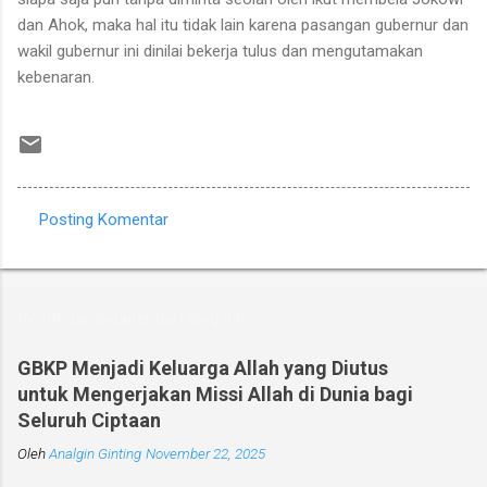
dan Ahok, maka hal itu tidak lain karena pasangan gubernur dan
wakil gubernur ini dinilai bekerja tulus dan mengutamakan
kebenaran.
Posting Komentar
K
o
m
Postingan populer dari blog ini
e
n
GBKP Menjadi Keluarga Allah yang Diutus
untuk Mengerjakan Missi Allah di Dunia bagi
t
Seluruh Ciptaan
a
Oleh
r
Analgin Ginting
November 22, 2025