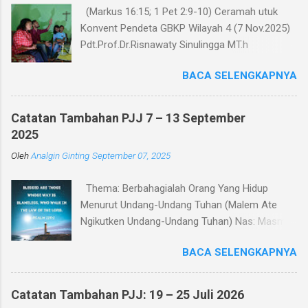
(Markus 16:15; 1 Pet 2:9-10) Ceramah utuk
Konvent Pendeta GBKP Wilayah 4 (7 Nov.2025)
Pdt.Prof.Dr.Risnawaty Sinulingga MT.h
Pengantar Puji Syukur kepada Tuhan untuk
BACA SELENGKAPNYA
kesempatan berharga saat ini dalam
menyampaikan ceramah tentang visi baru
gereja GBKP. Ceramah ini disampaikan menurut
Catatan Tambahan PJJ 7 – 13 September
perumusan visi, dianalisa berdasarkan teks
2025
acuan (Markus 16:15 dan 1 Petrus 2:9-10),
Oleh
Analgin Ginting
September 07, 2025
dibandingkan dengan panggilan gereja dalam
Tata Gereja GBKP. Rumusan visi dan panggilan
Thema: Berbahagialah Orang Yang Hidup
GBKP yang sedikit berbeda dengan teks acuan
Menurut Undang-Undang Tuhan (Malem Ate
Alkitab, menunjukkan bahwa GBKP memiliki
Ngikutken Undang-Undang Tuhan) Nas: Masmur
landasan dogmatis yang cukup kuat dalam
119:1–7 Pembukaan Setiap manusia pada
perumusan vissi ini. Dalam bagian pertama
BACA SELENGKAPNYA
hakikatnya mencari kebahagiaan. Namun
ceramah, akan dipaparkan makna kata-kata
pertanyaan yang mendasar adalah: apakah
dalam visi yaitu “Menjadi Keluarga Allah yang
sumber kebahagiaan itu? Sebagian orang
Diutus”, “Untuk Mengerjakan Missi Allah di
Catatan Tambahan PJJ: 19 – 25 Juli 2026
mencari kebahagiaan melalui kekayaan, jabatan,