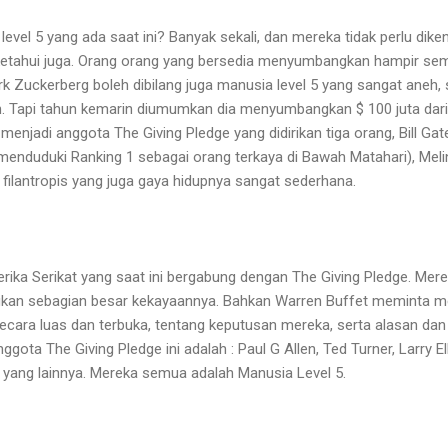
vel 5 yang ada saat ini? Banyak sekali, dan mereka tidak perlu dike
iketahui juga. Orang orang yang bersedia menyumbangkan hampir se
rk Zuckerberg boleh dibilang juga manusia level 5 yang sangat aneh,
. Tapi tahun kemarin diumumkan dia menyumbangkan $ 100 juta dari
menjadi anggota The Giving Pledge yang didirikan tiga orang, Bill Gat
 menduduki Ranking 1 sebagai orang terkaya di Bawah Matahari), Melind
 filantropis yang juga gaya hidupnya sangat sederhana.
rika Serikat yang saat ini bergabung dengan The Giving Pledge. Me
kan sebagian besar kekayaannya. Bahkan Warren Buffet meminta m
 secara luas dan terbuka, tentang keputusan mereka, serta alasan d
gota The Giving Pledge ini adalah : Paul G Allen, Ted Turner, Larry E
 yang lainnya. Mereka semua adalah Manusia Level 5.