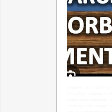
​Olimpiade Catur FIDE ke-4
edisi paling kompetitif dala
medan pembuktian bagi keku
Indonesia untuk mengukir p