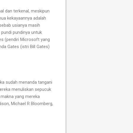
nal dan terkenal, meskipun
mua kekayaannya adalah
 sebab usianya masih
 pundi pundinya untuk
es (pendiri Microsoft yang
a Gates (istri Bill Gates)
reka sudah menanda tangani
ereka menuliskan sepucuk
an makna yang mereka
llison, Michael R Bloomberg,