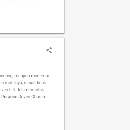
 menengah ( mid-tier ). Tim
Susanto Megaranto dengan
Sementara itu, Tim Putri
fah, Ummi Fisabilillah, dan
a penting, maupun menemui
i mobilnya, sebab tidak
ven Life telah tercetak
i Purpose Driven Church