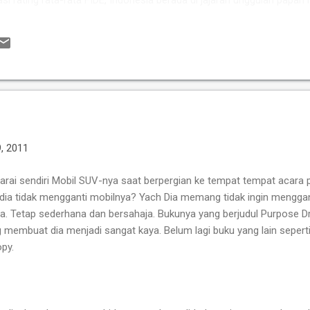
asi rating rata-rata FIDE, Indonesia berada di jajaran unggulan papan
kan kekuatan berkat perpaduan pengalamannya Grandmaster (GM) 
si tinggi seperti IM Satria Duta Cahaya dan IM Nayaka Budhidharma. 
er Internasional Wanita (WIM) seperti Shafira Devi Herfesa, Laysa Lati
ite memiliki kedalaman sku...
9, 2011
arai sendiri Mobil SUV-nya saat berpergian ke tempat tempat acar
ia tidak mengganti mobilnya? Yach Dia memang tidak ingin menggant
a. Tetap sederhana dan bersahaja. Bukunya yang berjudul Purpose Dri
 membuat dia menjadi sangat kaya. Belum lagi buku yang lain sepert
opy.