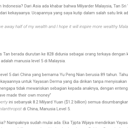
Indonesia? Dari Asia ada khabar bahwa Milyarder Malaysia, Tan Sri 
i kekayaanya. Ucapannya yang saya kutip dalam salah satu link ad
 give away half of my wealth and I hope it will inspire more wealthy Ma
 Tan berada diurutan ke 828 didunia sebagai orang terkaya dengan k
 adalah manusia level 5 di Malaysia.
evel 5 dari China yang bernama Yu Peng Nian berusia 89 tahun. Tahu
ayaannya untuk Yayasan Derma yang dia dirikan tanpa menyisakan s
mengapa tidak mewariskan sebagian kepada anaknya, dengan enteng 
have made their own money”
perty
ini sebanyak 8.2 Milyard Yuan ($1.2 billion) semua disumbangk
hilanthropist
di China, Manusia Level 5.
a? Nampaknya sudah mulai ada. Eka Tjipta Wijaya mendirikan Yaya