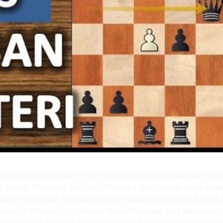
6 yang berlangsung pada 15–27 September 2026 di Samarkand, Uzbeki
m sejarah. Diikuti oleh lebih dari 200 negara, ajang beregu paling berge
atan catur global. Di tengah kepungan raksasa dunia, sejauh mana 
restasi? ​ Peluang Tim Indonesia: Posisi Menengah yang Berpotensi 