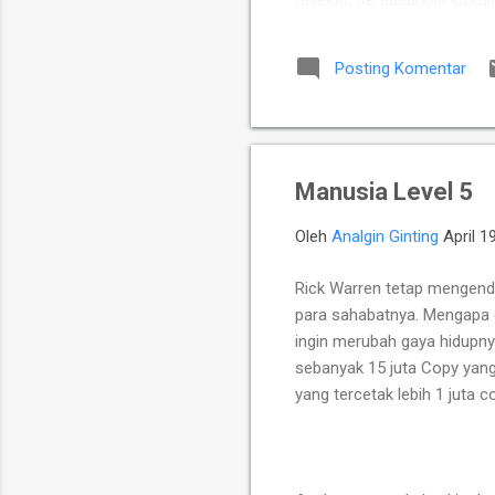
objektif, berdasarkan kalkul
Putra Indonesia memuncul
para talenta muda berpoten
Posting Komentar
yang diperkuat jajaran Mast
Chelsea Monica Ignesias Sih
Manusia Level 5
Oleh
Analgin Ginting
April 1
Rick Warren tetap mengend
para sahabatnya. Mengapa d
ingin merubah gaya hidupny
sebanyak 15 juta Copy yang
yang tercetak lebih 1 juta c