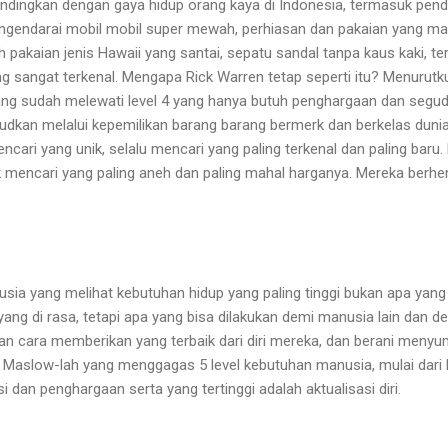
ndingkan dengan gaya hidup orang kaya di Indonesia, termasuk pen
endarai mobil mobil super mewah, perhiasan dan pakaian yang ma
h pakaian jenis Hawaii yang santai, sepatu sandal tanpa kaus kaki, te
ng sangat terkenal. Mengapa Rick Warren tetap seperti itu? Menurutk
ang sudah melewati level 4 yang hanya butuh penghargaan dan seguda
judkan melalui kepemilikan barang barang bermerk dan berkelas dunia.
mencari yang unik, selalu mencari yang paling terkenal dan paling baru
 mencari yang paling aneh dan paling mahal harganya. Mereka berhenti 
sia yang melihat kebutuhan hidup yang paling tinggi bukan apa yang d
ang di rasa, tetapi apa yang bisa dilakukan demi manusia lain dan 
ngan cara memberikan yang terbaik dari diri mereka, dan berani men
Maslow-lah yang menggagas 5 level kebutuhan manusia, mulai dari k
i dan penghargaan serta yang tertinggi adalah aktualisasi diri.