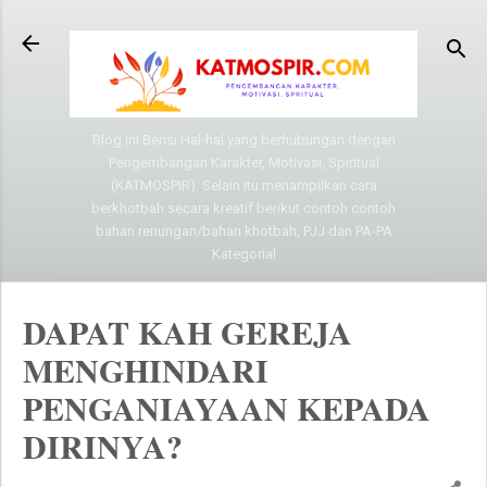
Langsung ke konten utama
Blog ini Berisi Hal-hal yang berhubungan dengan
Pengembangan Karakter, Motivasi, Spiritual
(KATMOSPIR). Selain itu menampilkan cara
berkhotbah secara kreatif berikut contoh contoh
bahan renungan/bahan khotbah, PJJ dan PA-PA
Kategorial
DAPAT KAH GEREJA
MENGHINDARI
PENGANIAYAAN KEPADA
DIRINYA?