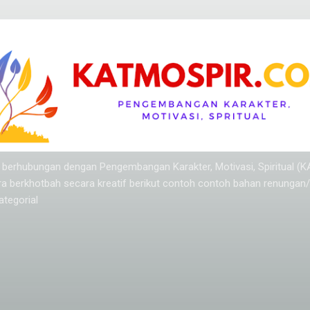
Langsung ke konten utama
ang berhubungan dengan Pengembangan Karakter, Motivasi, Spiritual (
ra berkhotbah secara kreatif berikut contoh contoh bahan renungan
tegorial