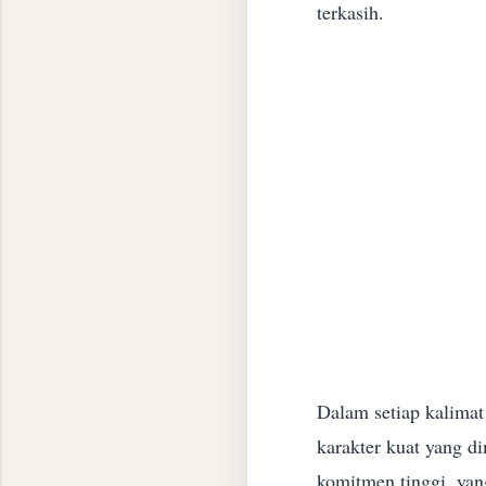
terkasih.
​Dalam setiap kalima
karakter kuat yang d
komitmen tinggi, yan