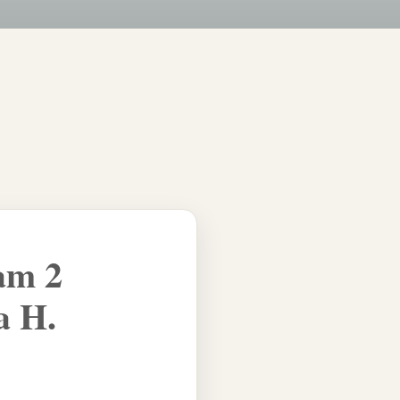
am 2
a H.