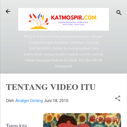
Langsung ke konten utama
Blog ini Berisi Hal-hal yang berhubungan dengan
Pengembangan Karakter, Motivasi, Spiritual
(KATMOSPIR). Selain itu menampilkan cara
berkhotbah secara kreatif berikut contoh contoh
bahan renungan/bahan khotbah, PJJ dan PA-PA
Kategorial
TENTANG VIDEO ITU
Oleh
Analgin Ginting
Juni 18, 2010
Tanpa kita