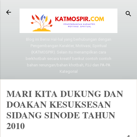
Langsung ke konten utama
Blog ini Berisi Hal-hal yang berhubungan dengan
Pengembangan Karakter, Motivasi, Spiritual
(KATMOSPIR). Selain itu menampilkan cara
berkhotbah secara kreatif berikut contoh contoh
bahan renungan/bahan khotbah, PJJ dan PA-PA
Kategorial
MARI KITA DUKUNG DAN
DOAKAN KESUKSESAN
SIDANG SINODE TAHUN
2010